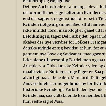
Beundring og Højagtelse.
Det nye Aarhundrede er af mange blevet kald
det oprandt med rige Løfter om Kvindernes 
end det sagtens nogensinde før er set i Tid
Kvinden ifølge urgammel Sæd altid har være
ikke mindst, fordi man klogt er gaaet ud fra
Befolkningen, tager Del i Arbejdet, ogsaa u
skabes der nye Værdier for Folkets Fremgan
danske Kvinde er sig bevidst, at hun, for at v
gennem nye Love og Sædvaner, maa gøre sit 
ikke alene til personlig Fordel men ogsaa t
Arbejde, vor Tids dan ske Kvinder yder, og d
maalbevidste Nutidens unge Piger er. Saa g
alvorligt paa at løse den. Men fordi Deltage
Ansvarsfølelse er nogenlunde ny for Kvinde
historiske kvindelige Forbilleder, lysende 
Kvinde naa, saa vidtskuende kan hendes Bl
hun sætte sig et Maal.