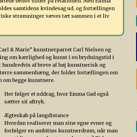
gartede behov slider på relationen. Med Emma
foldes samtidens kvindesag ud, og fortællingen
oriske strømninger væves tæt sammen i et liv
“Carl & Marie” kunstnerparret Carl Nielsen og
ing om kærlighed og kunst i en brydningstid i
 hundredvis af breve af høj kunstnerisk og
en større sammenhæng, der folder fortællingen om
ien om begge kunstnere.
Her følger et uddrag, hvor Emma Gad også
sætter sit aftryk.
Ægteskab på langdistance
Hvordan realiserer man sine egne evner og
forfølger en ambitiøs kunstnerdrøm, når man