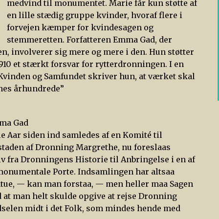
medvind til monumentet. Marie får kun støtte af
en lille stædig gruppe kvinder, hvoraf flere i
forvejen kæmper for kvindesagen og
stemmeretten. Forfatteren Emma Gad, der
n, involverer sig mere og mere i den. Hun støtter
10 et stærkt forsvar for rytterdronningen. I en
Kvinden og Samfundet skriver hun, at værket skal
nes århundrede”
mma Gad
e Aar siden ind samledes af en Komité til
staden af Dronning Margrethe, nu foreslaas
 fra Dronningens Historie til Anbringelse i en af
monumentale Porte. Indsamlingen har altsaa
atue, — kan man forstaa, — men heller maa Sagen
nd at man helt skulde opgive at rejse Dronning
dselen midt i det Folk, som mindes hende med