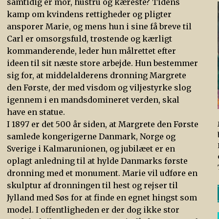
samtidig er mor, hustru og kæreste? Tidens
kamp om kvindens rettigheder og pligter
ansporer Marie, og mens hun i sine få breve til
Carl er omsorgsfuld, trøstende og kærligt
kommanderende, leder hun målrettet efter
ideen til sit næste store arbejde. Hun bestemmer
sig for, at middelalderens dronning Margrete
den Første, der med visdom og viljestyrke slog
igennem i en mandsdomineret verden, skal
have en statue.
I 1897 er det 500 år siden, at Margrete den Første
samlede kongerigerne Danmark, Norge og
Sverige i Kalmarunionen, og jubilæet er en
oplagt anledning til at hylde Danmarks første
dronning med et monument. Marie vil udføre en
skulptur af dronningen til hest og rejser til
Jylland med Søs for at finde en egnet hingst som
model. I offentligheden er der dog ikke stor