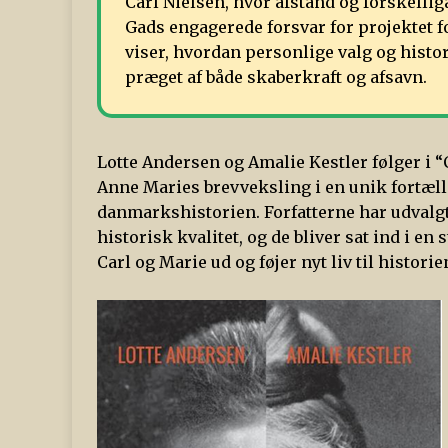
Carl Nielsen, hvor afstand og forskelli
Gads engagerede forsvar for projektet 
viser, hvordan personlige valg og hist
præget af både skaberkraft og afsavn.
Lotte Andersen og Amalie Kestler følger i 
Anne Maries brevveksling i en unik fortæll
danmarkshistorien. Forfatterne har udvalgt
historisk kvalitet, og de bliver sat ind i 
Carl og Marie ud og føjer nyt liv til histor