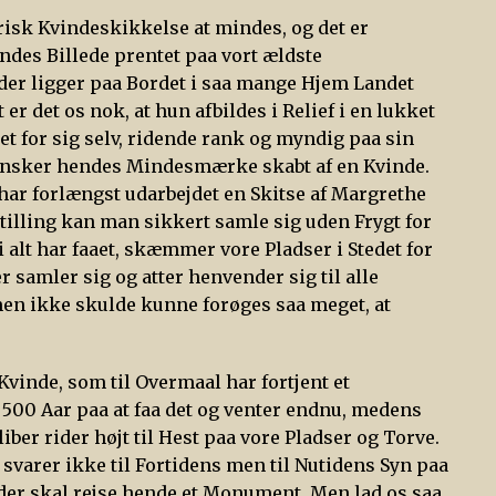
risk Kvindeskikkelse at mindes, og det er
des Billede prentet paa vort ældste
der ligger paa Bordet i saa mange Hjem Landet
 er det os nok, at hun afbildes i Relief i en lukket
t for sig selv, ridende rank og myndig paa sin
i ønsker hendes Mindesmærke skabt af en Kvinde.
har forlængst udarbejdet en Skitse af Margrethe
illing kan man sikkert samle sig uden Frygt for
i alt har faaet, skæmmer vore Pladser i Stedet for
 samler sig og atter henvender sig til alle
men ikke skulde kunne forøges saa meget, at
inde, som til Overmaal har fortjent et
500 Aar paa at faa det og venter endnu, medens
ber rider højt til Hest paa vore Pladser og Torve.
svarer ikke til Fortidens men til Nutidens Syn paa
 der skal rejse hende et Monument. Men lad os saa