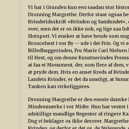
Vi har i Grunden kun een saadan stor histo
Dronning Margrethe. Derfor staar ogsaa hen
Kvindetidsskrift »Kvinden og Samfundet«, 
over, men det er os ikke nok, og lige saa lidt
Slotsport. Vi ønsker at have hende som noge
Broncehest i vor By — ude i det Frie. Og v
Billedhuggerinden, Fru Marie Carl Nielsen 
til Hest, og om denne Kunstnerindes Fremst
at faa et Monument, der, som flere af dem, v
at pryde dem. Hvis en anset Kreds af Kvinder
Landets Kvinder, er det da umuligt, at Sum
Tanken kan virkeliggøres.
Dronning Margrethe er den eneste danske Kv
Mindesmærke i vor Midte. Hun har ventet i 
adskillige mandlige Regenter af ringere Kali
Dog vi beklager os ikke derover. Margrethe 
Kvinden, og derfor er det os, de Nulevende,