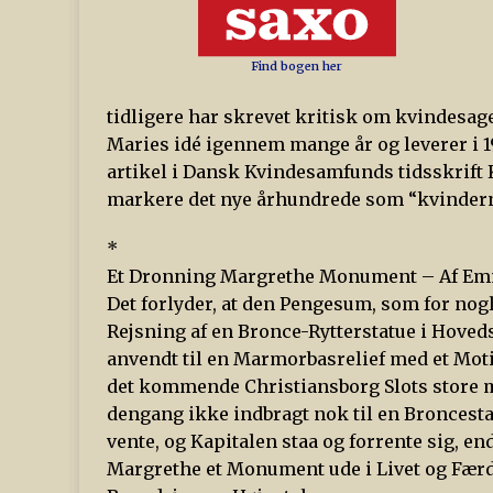
Find bogen her
tidligere har skrevet kritisk om kvindesage
Maries idé igennem mange år og leverer i 19
artikel i Dansk Kvindesamfunds tidsskrift 
markere det nye århundrede som “kvinder
*
Et Dronning Margrethe Monument – Af E
Det forlyder, at den Pengesum, som for nogl
Rejsning af en Bronce-Rytterstatue i Hoved
anvendt til en Marmorbasrelief med et Motiv
det kommende Christiansborg Slots store 
dengang ikke indbragt nok til en Broncest
vente, og Kapitalen staa og forrente sig, e
Margrethe et Monument ude i Livet og Fær