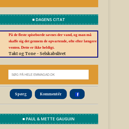
■ DAGENS CITAT
På de fleste spiseborde savnes der vand, og man må
skaffe sig det gennem de opvartende, ofte efter længere
venten. Dette er ikke heldigt.
Takt og Tone - Selskabslivet
Spørg
Kommentér
■ PAUL & METTE GAUGUIN