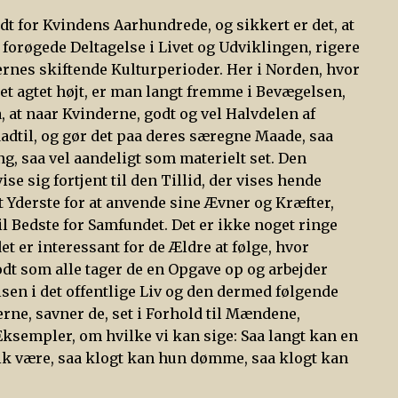
t for Kvindens Aarhundrede, og sikkert er det, at
forøgede Deltagelse i Livet og Udviklingen, rigere
ernes skiftende Kulturperioder. Her i Norden, hvor
t agtet højt, er man langt fremme i Bevægelsen,
, at naar Kvinderne, godt og vel Halvdelen af
dadtil, og gør det paa deres særegne Maade, saa
g, saa vel aandeligt som materielt set. Den
ise sig fortjent til den Tillid, der vises hende
Yderste for at anvende sine Ævner og Kræfter,
il Bedste for Samfundet. Det er ikke noget ringe
et er interessant for de Ældre at følge, hvor
odt som alle tager de en Opgave op og arbejder
lsen i det offentlige Liv og den dermed følgende
rne, savner de, set i Forhold til Mændene,
Eksempler, om hvilke vi kan sige: Saa langt kan en
ik være, saa klogt kan hun dømme, saa klogt kan