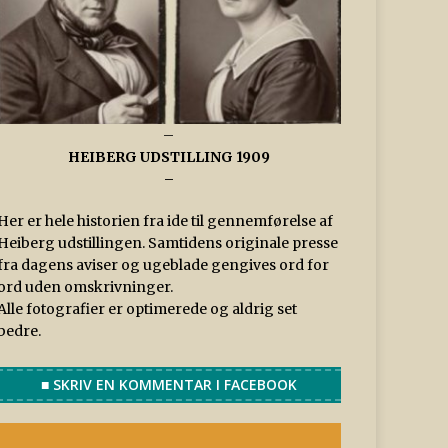
–
HEIBERG UDSTILLING 1909
–
Her er hele historien fra ide til gennemførelse af
Heiberg udstillingen. Samtidens originale presse
fra dagens aviser og ugeblade gengives ord for
ord uden omskrivninger.
Alle fotografier er optimerede og aldrig set
bedre.
■ SKRIV EN KOMMENTAR I FACEBOOK