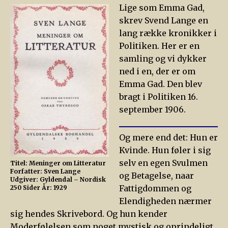
Lige som Emma Gad,
skrev Svend Lange en
lang række kronikker i
Politiken. Her er en
samling og vi dykker
ned i en, der er om
Emma Gad. Den blev
bragt i Politiken 16.
september 1906.
Og mere end det: Hun er
Kvinde. Hun føler i sig
selv en egen Svulmen
Titel: Meninger om Litteratur
Forfatter: Sven Lange
og Betagelse, naar
Udgiver: Gyldendal – Nordisk
Fattigdommen og
250 Sider År: 1929
Elendigheden nærmer
sig hendes Skrivebord. Og hun kender
Moderfølelsen som noget mystisk og oprindeligt,