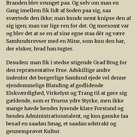
Branden blev svunget paa. Og selv om man en
Gang imellem fik lidt af Soden paa sig, saa
sværtede den ikke; man kunde nemt knipse den af
sig igen; man var lige ren for det. Og morsomt var
og blev det at se en af sine egne staa dér og være
Samfundsrevser med en Mine, som kun den har,
der elsker, hvad han tugter.
Desuden: man fik i stedse stigende Grad Brug for
den repræsentative Frue. Adskillige andre
indenfor det borgerlige Samfund ejede vel denne
ejendommelige Blanding af godlidende
Elskværdighed, Virkelyst og Trang til at gøre sig
gældende, som er Fruens ydre Styrke, men ikke
mange havde hendes lysende klare Forstand og
hendes Administrationstalent, og kun ganske faa
besad en saadan Smag, et saadan udstrakt og
gennemprøvet Kultur.