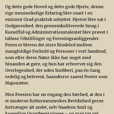
Og dette gode Hoved og dette gode Hjerte, denne
rige menneskelige Erfaring blev snart i en
eminent Grad praktisk udnyttet. Hjertet blev sat i
Godgørenhed, den gennemkultiverede Smag i
Kunstflid og Administrationstalentet blev prøvet i
talløse Udstillinger og Foreningsanliggender.
Fruen er bleven det store Bindeled mellem
mangfoldige Forhold og Personer i vort Samfund,
som efter deres Natur ikke har noget med
hinanden at gøre, og hun har erhvervet sig den
Overlegenhed, der uden Snobberi, paa én Gang
redelig og belevent, haandterer saavel Poeter som
Majestæter.
Men Poesien har nu engang den Særhed, at den i
et moderne Kulturmenneskes Bevidsthed gerne
fortrænger alt andet, selv Naadens Smil og
kongelige Gunstbevisninger – og man tør vel