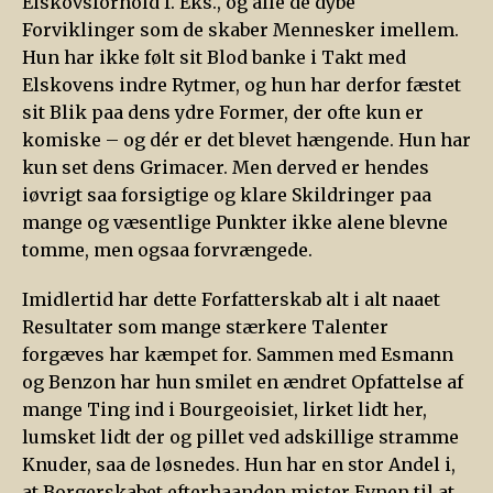
Elskovsforhold f. Eks., og alle de dybe
Forviklinger som de skaber Mennesker imellem.
Hun har ikke følt sit Blod banke i Takt med
Elskovens indre Rytmer, og hun har derfor fæstet
sit Blik paa dens ydre Former, der ofte kun er
komiske – og dér er det blevet hængende. Hun har
kun set dens Grimacer. Men derved er hendes
iøvrigt saa forsigtige og klare Skildringer paa
mange og væsentlige Punkter ikke alene blevne
tomme, men ogsaa forvrængede.
Imidlertid har dette Forfatterskab alt i alt naaet
Resultater som mange stærkere Talenter
forgæves har kæmpet for. Sammen med Esmann
og Benzon har hun smilet en ændret Opfattelse af
mange Ting ind i Bourgeoisiet, lirket lidt her,
lumsket lidt der og pillet ved adskillige stramme
Knuder, saa de løsnedes. Hun har en stor Andel i,
at Borgerskabet efterhaanden mister Evnen til at