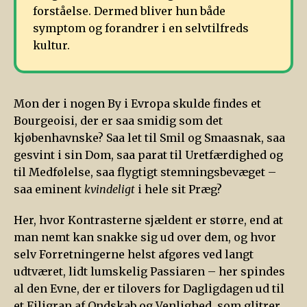
forståelse. Dermed bliver hun både
symptom og forandrer i en selvtilfreds
kultur.
Mon der i nogen By i Evropa skulde findes et
Bourgeoisi, der er saa smidig som det
kjøbenhavnske? Saa let til Smil og Smaasnak, saa
gesvint i sin Dom, saa parat til Uretfærdighed og
til Medfølelse, saa flygtigt stemningsbevæget –
saa eminent
kvindeligt
i hele sit Præg?
Her, hvor Kontrasterne sjældent er større, end at
man nemt kan snakke sig ud over dem, og hvor
selv Forretningerne helst afgøres ved langt
udtværet, lidt lumskelig Passiaren – her spindes
al den Evne, der er tilovers for Dagligdagen ud til
et Filigran af Ondskab og Venlighed, som glitrer