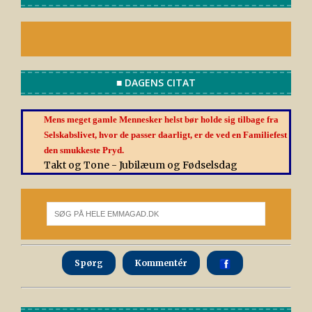
■ DAGENS CITAT
Mens meget gamle Mennesker helst bør holde sig tilbage fra
Selskabslivet, hvor de passer daarligt, er de ved en Familiefest
den smukkeste Pryd.
Takt og Tone - Jubilæum og Fødselsdag
Spørg
Kommentér