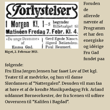
Foruden
de
allerede
nævnte af
Programm
et har den
energiske
og idérige
Riget, 2. Februar 1913.
Fru Gad
fundet paa
følgende:
Fru Elna Jørgen Jensen har faaet Lov af Det kgl.
Teater til at medvirke, og hun vil danse
Slørdansen af “Nattergalen”. Desuden vil man faa
at høre et af de kendte Musikpædagog Frk. Arlaud
uddannet Børneorkester, der fra Scenen vil udføre
Ouveruren til “Kalifen i Bagdad”.