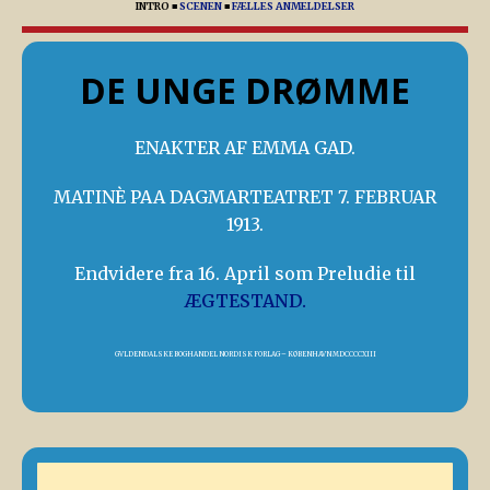
INTRO
■
SCENEN
■
FÆLLES ANMELDELSER
DE UNGE DRØMME
ENAKTER AF EMMA GAD.
MATINÈ PAA DAGMARTEATRET 7. FEBRUAR
1913.
Endvidere fra 16. April som Preludie til
ÆGTESTAND.
GVLDENDALSKE BOGHANDEL NORDISK FORLAG – KØBENHAVN MDCCCCXIII