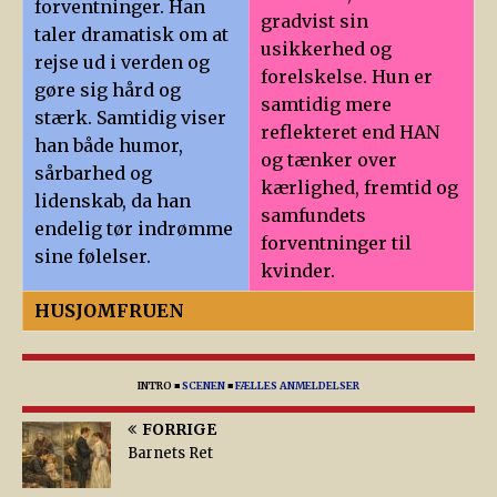
forventninger. Han
gradvist sin
taler dramatisk om at
usikkerhed og
rejse ud i verden og
forelskelse. Hun er
gøre sig hård og
samtidig mere
stærk. Samtidig viser
reflekteret end HAN
han både humor,
og tænker over
sårbarhed og
kærlighed, fremtid og
lidenskab, da han
samfundets
endelig tør indrømme
forventninger til
sine følelser.
kvinder.
HUSJOMFRUEN
INTRO
■
SCENEN
■
FÆLLES ANMELDELSER
FORRIGE
Barnets Ret