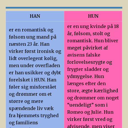
HAN
HUN
er en ung kvinde på 18
er en romantisk og
år, følsom, stolt og
følsom ung mand på
romantisk. Hun bliver
næsten 23 år. Han
meget påvirket af
virker først ironisk og
avisens falske
lidt overlegent kølig,
forlovelsesrygte og
men under overfladen
frygter sladder og
er han usikker og dybt
ydmygelse. Hun
forelsket i HUN. Han
længes efter den
føler sig misforstået
store, ægte kærlighed
og drømmer om et
og drømmer om noget
større og mere
“uendeligt” som i
spændende liv væk
Romeo og Julie. Hun
fra hjemmets tryghed
virker først vred og
og familiens
afvisende, men viser