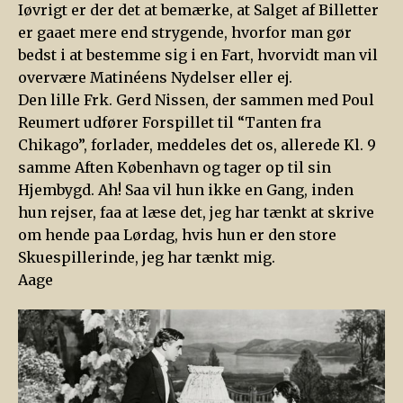
Iøvrigt er der det at bemærke, at Salget af Billetter
er gaaet mere end strygende, hvorfor man gør
bedst i at bestemme sig i en Fart, hvorvidt man vil
overvære Matinéens Nydelser eller ej.
Den lille Frk. Gerd Nissen, der sammen med Poul
Reumert udfører Forspillet til “Tanten fra
Chikago”, forlader, meddeles det os, allerede Kl. 9
samme Aften København og tager op til sin
Hjembygd. Ah! Saa vil hun ikke en Gang, inden
hun rejser, faa at læse det, jeg har tænkt at skrive
om hende paa Lørdag, hvis hun er den store
Skuespillerinde, jeg har tænkt mig.
Aage