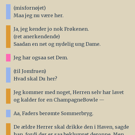
(misfornøjet)
Maa jeg nu være her.
Ja, jeg kender jo nok Frøkenen.
(ret anerkendende)
Saadan en net og nydelig ung Dame.
Jeg har ogsaa set Dem.
(til Jomfruen)
Hvad skal Du her?
Jeg kommer med noget, Herren selv har lavet
og kalder for en ChampagneBowle —
Aa, Faders berømte Sommerbryg.
De ældre Herrer skal drikke den i Haven, sagde
han, fordi der er saa beklumret deroppe. Men