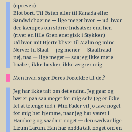
(opreven)
Blot bort. Til Østen eller til Kanada eller
Sandwichøerne — lige meget hvor — ud, hvor
der kæmpes om større Indsatser end her.
(river en lille Gren energisk i Stykker.)
Ud hvor mit Hjerte bliver til Malm og mine
Nerver til Staal — jeg mener — Staaltraad —
nej, naa — lige meget — saa jeg ikke mere
haaber, ikke husker, ikke ærgrer mig.
Men hvad siger Deres Forældre til det?
Jeg har ikke talt om det endnu. Jeg gaar og
bærer paa saa meget for mig selv. Jeg er ikke
let at trænge ind i. Min Fader vil jo lave noget
for mig her hjemme, naar jeg har været i
Hamborg og saadant noget — den sædvanlige
Lirum Larum. Han har endda talt noget om en