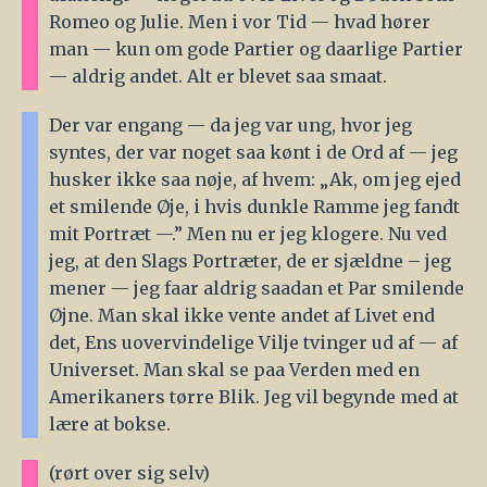
Romeo og Julie. Men i vor Tid — hvad hører
man — kun om gode Partier og daarlige Partier
— aldrig andet. Alt er blevet saa smaat.
Der var engang — da jeg var ung, hvor jeg
syntes, der var noget saa kønt i de Ord af — jeg
husker ikke saa nøje, af hvem: „Ak, om jeg ejed
et smilende Øje, i hvis dunkle Ramme jeg fandt
mit Portræt —.” Men nu er jeg klogere. Nu ved
jeg, at den Slags Portræter, de er sjældne – jeg
mener — jeg faar aldrig saadan et Par smilende
Øjne. Man skal ikke vente andet af Livet end
det, Ens uovervindelige Vilje tvinger ud af — af
Universet. Man skal se paa Verden med en
Amerikaners tørre Blik. Jeg vil begynde med at
lære at bokse.
(rørt over sig selv)