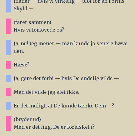
mener — hvis vi virkelig — blot for en Forms
Skyld —
(farer sammen)
Hvis vi forlovede os?
Ja, nu! Jeg mener — man kunde jo senere hæve
den.
Hæve?
Ja, gøre det forbi — hvis De endelig vilde —
Men det vilde jeg slet ikke.
Er det muligt, at De kunde tænke Dem —?
(bryder ud)
Men er det mig, De er forelsket i?