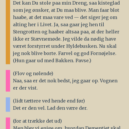
Det kan Du stole paa min Dreng, saa kisteglad
som jeg ønsker, at Du maa blive. Man faar blot
haabe, at det maa vare ved — det siger jeg om
alting her i Livet. Ja, saa gaar jeg hen til
Stengrotten og haaber altsaa paa, at der heller
ikke er Stævnemøde. Jeg vilde da nødig have
været forstyrret under Hyldebusken. Nu skal
jeg nok blive borte. Farvel og god Fornøjelse.
(Hun gaar ud med Bakken. Pavse.)
(Flov og nølende)
Naa, saa er det nok bedst, jeg gaar op. Vognen
er der vist.
(lidt tættere ved hende end før)
Det er den vel. Lad den være der.
(for at trække det ud)
Men blev vi enige om, hvordan Dementiet skal