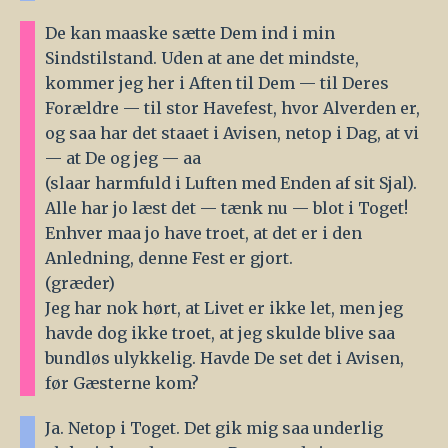
De kan maaske sætte Dem ind i min
Sindstilstand. Uden at ane det mindste,
kommer jeg her i Aften til Dem — til Deres
Forældre — til stor Havefest, hvor Alverden er,
og saa har det staaet i Avisen, netop i Dag, at vi
— at De og jeg — aa
(slaar harmfuld i Luften med Enden af sit Sjal).
Alle har jo læst det — tænk nu — blot i Toget!
Enhver maa jo have troet, at det er i den
Anledning, denne Fest er gjort.
(græder)
Jeg har nok hørt, at Livet er ikke let, men jeg
havde dog ikke troet, at jeg skulde blive saa
bundløs ulykkelig. Havde De set det i Avisen,
før Gæsterne kom?
Ja. Netop i Toget. Det gik mig saa underlig