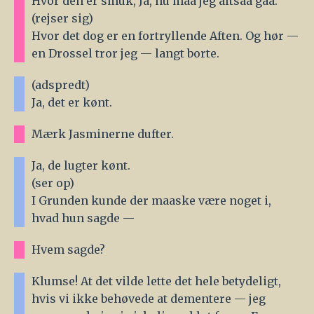
Hvor den er smuk, Ja, nu maa jeg altsaa gaa.
(rejser sig)
Hvor det dog er en fortryllende Aften. Og hør —
en Drossel tror jeg — langt borte.
(adspredt)
Ja, det er kønt.
Mærk Jasminerne dufter.
Ja, de lugter kønt.
(ser op)
I Grunden kunde der maaske være noget i,
hvad hun sagde —
Hvem sagde?
Klumse! At det vilde lette det hele betydeligt,
hvis vi ikke behøvede at dementere — jeg