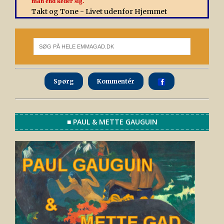
man end keder sig.
Takt og Tone - Livet udenfor Hjemmet
Spørg
Kommentér
■ PAUL & METTE GAUGUIN