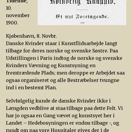
Tidende
,
10.
november
1900.
Kjøbenhavn, 8. Novbr.
Danske Kvinder staar i Kunstflidsarbejde langt
tilbage for deres norske og svenske Søstre. Paa
Udstillingen i Paris indtog de norske og svenske
Kvinders Vævning og Kunstsyning en
fremtrædende Plads; men deroppe er Arbejdet saa
ogsaa organiseret og alle Bestræbelser tvungne
ind i en bestemt Plan.
Selvfølgelig kunde de danske Kvinder ikke i
Længden vedblive at staa tilbage paa dette Felt. Vi
har jo ogsaa en Gang vævet og kunstsyet her i
Landet – Hedebosyningen er endnu tilbage -, og
rundt om paa vore Hospitaler gives der i de