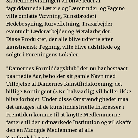
Skoleundervisningen vil blive ledet af
faguddannede Lærere og Lærerinder, og Fagene
ville omfatte Vævning, Kunstbroderi,
Hedebosyning, Kurvefletning, Træarbejder,
eventuelt Læderarbejder og Metalarbejder.
Disse Produkter, der alle blive udførte efter
kunstnerisk Tegning, ville blive udstillede og
solgte i Foreningens Lokaler.
“Damernes Formiddagsklub” der nu har bestaaet
paa tredie Aar, beholder sit gamle Navn med
Tilføjelse af Damernes Kunstflidsforening; det
billige Kontingent (2 Kr. halvaarlig) vil heller ikke
blive forhøjet. Under disse Omstændigheder maa
det antages, at de kunstindustrielle Interesser i
Fremtiden komme til at knytte Medlemmerne
fastere til den udmærkede Institution og vil skaffe
den en Mængde Medlemmer af alle
Samfundsklasser.