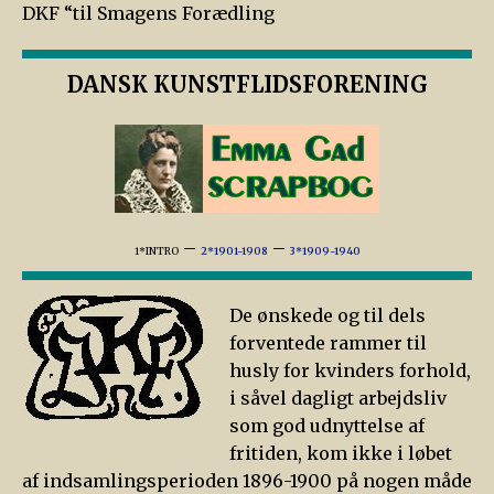
DKF “til Smagens Forædling
DANSK KUNSTFLIDSFORENING
–
–
1*INTRO
2*1901-1908
3*1909-1940
De ønskede og til dels
forventede rammer til
husly for kvinders forhold,
i såvel dagligt arbejdsliv
som god udnyttelse af
fritiden, kom ikke i løbet
af indsamlingsperioden 1896-1900 på nogen måde