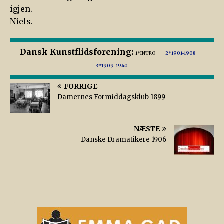
igjen.
Niels.
Dansk Kunstflidsforening:
–
–
1*INTRO
2*1901-1908
3*1909-1940
FORRIGE
Damernes Formiddagsklub 1899
NÆSTE
Danske Dramatikere 1906