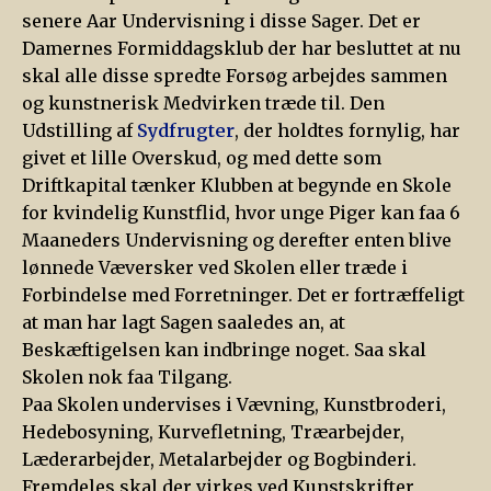
senere Aar Undervisning i disse Sager. Det er
Damernes Formiddagsklub der har besluttet at nu
skal alle disse spredte Forsøg arbejdes sammen
og kunstnerisk Medvirken træde til. Den
Udstilling af
Sydfrugter
, der holdtes fornylig, har
givet et lille Overskud, og med dette som
Driftkapital tænker Klubben at begynde en Skole
for kvindelig Kunstflid, hvor unge Piger kan faa 6
Maaneders Undervisning og derefter enten blive
lønnede Væversker ved Skolen eller træde i
Forbindelse med Forretninger. Det er fortræffeligt
at man har lagt Sagen saaledes an, at
Beskæftigelsen kan indbringe noget. Saa skal
Skolen nok faa Tilgang.
Paa Skolen undervises i Vævning, Kunstbroderi,
Hedebosyning, Kurvefletning, Træarbejder,
Læderarbejder, Metalarbejder og Bogbinderi.
Fremdeles skal der virkes ved Kunstskrifter,