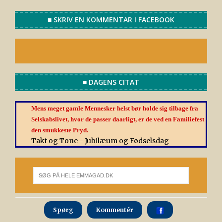
■ SKRIV EN KOMMENTAR I FACEBOOK
■ DAGENS CITAT
Mens meget gamle Mennesker helst bør holde sig tilbage fra
Selskabslivet, hvor de passer daarligt, er de ved en Familiefest
den smukkeste Pryd.
Takt og Tone - Jubilæum og Fødselsdag
Spørg
Kommentér