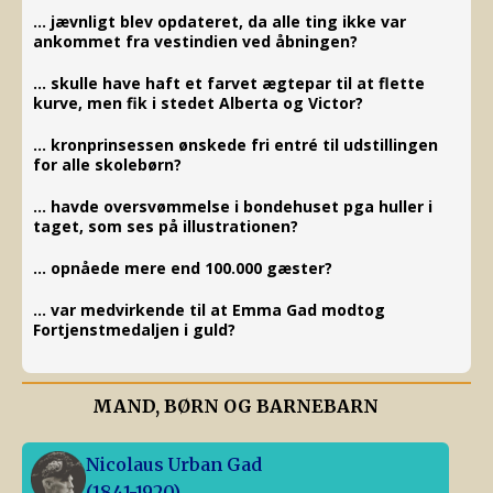
… jævnligt blev opdateret, da alle ting ikke var
ankommet fra vestindien ved åbningen?
… skulle have haft et farvet ægtepar til at flette
kurve, men fik i stedet Alberta og Victor?
… kronprinsessen ønskede fri entré til udstillingen
for alle skolebørn?
… havde oversvømmelse i bondehuset pga huller i
taget, som ses på illustrationen?
… opnåede mere end 100.000 gæster?
… var medvirkende til at Emma Gad modtog
Fortjenstmedaljen i guld?
MAND, BØRN OG BARNEBARN
Nicolaus Urban Gad
(1841-1920)