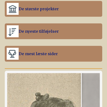
De største projekter
De nyeste tilføjelser
De mest læste sider