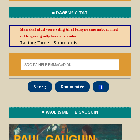
■ DAGENS CITAT
Man skal altid være villig til at forsyne sine naboer med
stiklinger og udløbere af stauder.
Takt og Tone - Sommerliv
Spørg
Kommentér
■ PAUL & METTE GAUGUIN