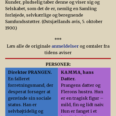
Kunder, pludselig taber denne og viser sig og
Selskabet, som det de er, nemlig en Samling
forløjede, selvkærlige og beregnende
Samfundsstøtter. (Østsjællands avis, 5. oktober
1900.)
***
Læs alle de originale
anmeldelser
og omtaler fra
tidens aviser
PERSONER:
Direktør PRANGEN.
KAMMA, hans
En falleret
Datter.
forretningsmand, der
Prangens datter og
desperat forsøger at
Flerons hustru. Hun
genvinde sin sociale
er en tragisk figur –
status. Han er
mild, fin og lidt naiv.
selvhøjtidelig og
Hun er fanget i et