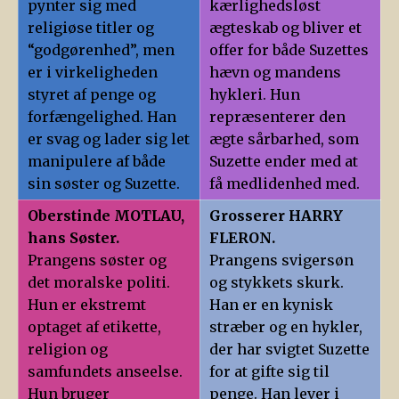
pynter sig med
kærlighedsløst
religiøse titler og
ægteskab og bliver et
“godgørenhed”, men
offer for både Suzettes
er i virkeligheden
hævn og mandens
styret af penge og
hykleri. Hun
forfængelighed. Han
repræsenterer den
er svag og lader sig let
ægte sårbarhed, som
manipulere af både
Suzette ender med at
sin søster og Suzette.
få medlidenhed med.
Oberstinde MOTLAU,
Grosserer HARRY
hans Søster.
FLERON.
Prangens søster og
Prangens svigersøn
det moralske politi.
og stykkets skurk.
Hun er ekstremt
Han er en kynisk
optaget af etikette,
stræber og en hykler,
religion og
der har svigtet Suzette
samfundets anseelse.
for at gifte sig til
Hun bruger
penge. Han lever i