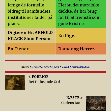
længe de formelle
Fleron det moralske
bidrag til samfundets
dække, de har brug
institutioner falder på
for til at fremstå som
plads.
gode kristne.
Digteren Hr. ARNOLD
En Pige.
KRACK Stum Person.
En Tjener.
Damer og Herrer.
INTRO
■
1. AKT
■
2. AKT
■
3. AKT
■
4. AKT
■
ANMELDELSER
FORRIGE
Det forløsende Ord
NÆSTE
Gadens Børn