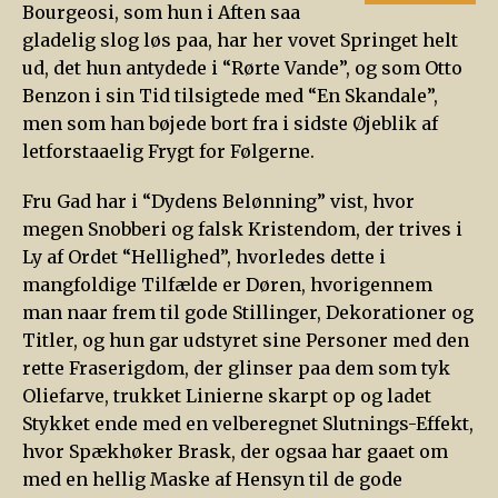
Bourgeosi, som hun i Aften saa
gladelig slog løs paa, har her vovet Springet helt
ud, det hun antydede i “Rørte Vande”, og som Otto
Benzon i sin Tid tilsigtede med “En Skandale”,
men som han bøjede bort fra i sidste Øjeblik af
letforstaaelig Frygt for Følgerne.
Fru Gad har i “Dydens Belønning” vist, hvor
megen Snobberi og falsk Kristendom, der trives i
Ly af Ordet “Hellighed”, hvorledes dette i
mangfoldige Tilfælde er Døren, hvorigennem
man naar frem til gode Stillinger, Dekorationer og
Titler, og hun gar udstyret sine Personer med den
rette Fraserigdom, der glinser paa dem som tyk
Oliefarve, trukket Linierne skarpt op og ladet
Stykket ende med en velberegnet Slutnings-Effekt,
hvor Spækhøker Brask, der ogsaa har gaaet om
med en hellig Maske af Hensyn til de gode