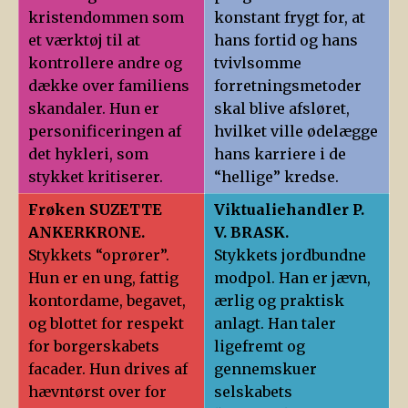
kristendommen som
konstant frygt for, at
et værktøj til at
hans fortid og hans
kontrollere andre og
tvivlsomme
dække over familiens
forretningsmetoder
skandaler. Hun er
skal blive afsløret,
personificeringen af
hvilket ville ødelægge
det hykleri, som
hans karriere i de
stykket kritiserer.
“hellige” kredse.
Frøken SUZETTE
Viktualiehandler P.
ANKERKRONE.
V. BRASK.
Stykkets “oprører”.
Stykkets jordbundne
Hun er en ung, fattig
modpol. Han er jævn,
kontordame, begavet,
ærlig og praktisk
og blottet for respekt
anlagt. Han taler
for borgerskabets
ligefremt og
facader. Hun drives af
gennemskuer
hævntørst over for
selskabets