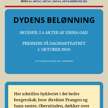
INTRO
■
1. AKT
■
2. AKT
■
3. AKT
■
4. AKT
■
ANMELDELSER
DYDENS BELØNNING
SKUESPIL I 4 AKTER AF EMMA GAD.
PREMIERE PÅ DAGMARTEATRET
3. OKTOBER 1900.
DET SCHUBOTHES FORLAG, 1900 – KJØBENHAVN.
Her udstilles hykleriet i det bedre
borgerskab, hvor direktør Prangen og
hans søster, Oberstinden, dækker over