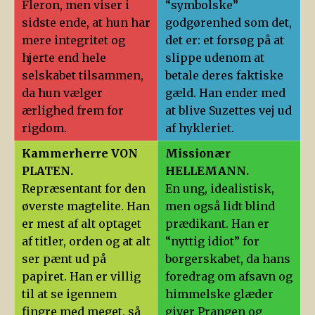
Fleron, men viser i
“symbolske”
sidste ende, at hun har
godgørenhed som det,
mere integritet og
det er: et forsøg på at
hjerte end hele
slippe udenom at
selskabet tilsammen,
betale deres faktiske
da hun vælger
gæld. Han ender med
ærlighed frem for
at blive Suzettes vej ud
rigdom.
af hykleriet.
Kammerherre VON
Missionær
PLATEN.
HELLEMANN.
Repræsentant for den
En ung, idealistisk,
øverste magtelite. Han
men også lidt blind
er mest af alt optaget
prædikant. Han er
af titler, orden og at alt
“nyttig idiot” for
ser pænt ud på
borgerskabet, da hans
papiret. Han er villig
foredrag om afsavn og
til at se igennem
himmelske glæder
fingre med meget, så
giver Prangen og