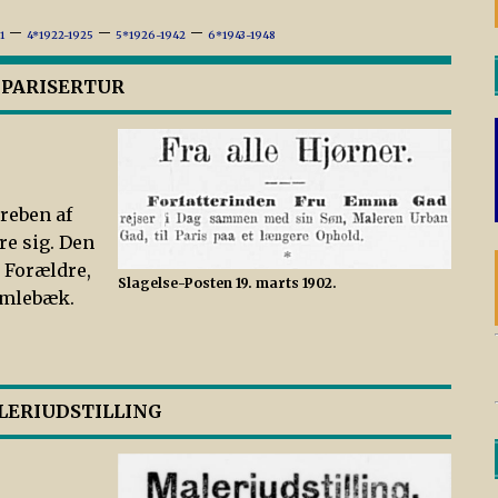
–
–
–
1
4*1922-1925
5*1926-1942
6*1943-1948
– PARISERTUR
reben af
re sig. Den
e Forældre,
Slagelse-Posten 19. marts 1902.
umlebæk.
ALERIUDSTILLING