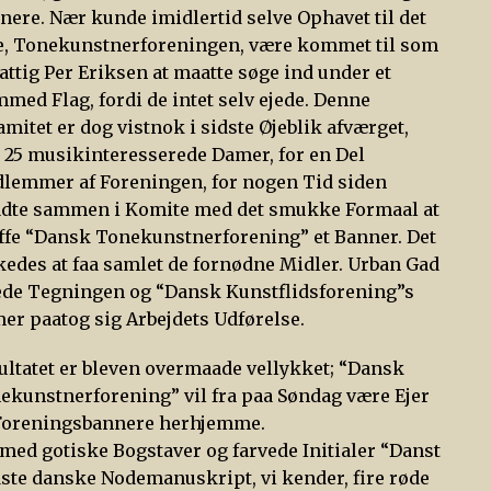
nere. Nær kunde imidlertid selve Ophavet til det
e, Tonekunstnerforeningen, være kommet til som
fattig Per Eriksen at maatte søge ind under et
mmed Flag, fordi de intet selv ejede. Denne
amitet er dog vistnok i sidste Øjeblik afværget,
t 25 musikinteresserede Damer, for en Del
lemmer af Foreningen, for nogen Tid siden
adte sammen i Komite med det smukke Formaal at
ffe “Dansk Tonekunstnerforening” et Banner. Det
kedes at faa samlet de fornødne Midler. Urban Gad
ede Tegningen og “Dansk Kunstflidsforening”s
er paatog sig Arbejdets Udførelse.
ultatet er bleven overmaade vellykket; “Dansk
ekunstnerforening” vil fra paa Søndag være Ejer
 Foreningsbannere herhjemme.
 med gotiske Bogstaver og farvede Initialer “Danst
te danske Nodemanuskript, vi kender, fire røde