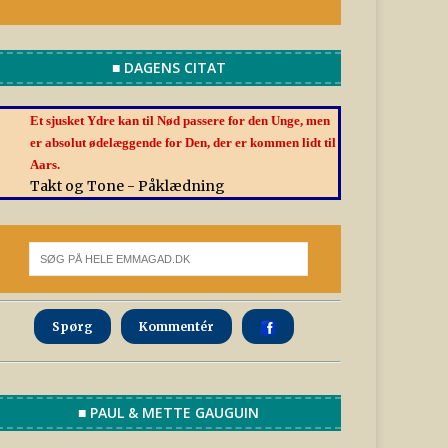
■ DAGENS CITAT
Et sjusket Ydre kan til Nød passere for den Unge, men
er absolut ødelæggende for Den, der er kommen lidt til
Aars.
Takt og Tone - Påklædning
Spørg
Kommentér
■ PAUL & METTE GAUGUIN