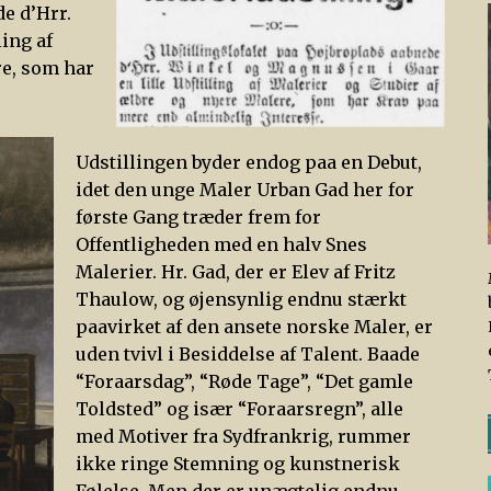
e d’Hrr.
ing af
re, som har
Udstillingen
byder endog paa en Debut,
idet den unge Maler Urban Gad her for
første Gang træder frem for
Offentligheden med en halv Snes
Malerier. Hr. Gad, der er Elev af Fritz
Thaulow, og øjensynlig endnu stærkt
paavirket af den ansete norske Maler, er
uden tvivl i Besiddelse af Talent. Baade
“Foraarsdag”, “Røde Tage”, “Det gamle
Toldsted” og især “Foraarsregn”, alle
med Motiver fra Sydfrankrig, rummer
ikke ringe Stemning og kunstnerisk