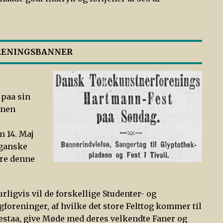
ORENINGSBANNER
 paa sin
onen
n 14. Maj
 ganske
jre denne
urligvis vil de forskellige Studenter- og
gforeninger, af hvilke det store Felttog kommer til
bestaa, give Møde med deres velkendte Faner og