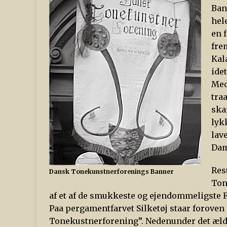
Ban
hel
en 
fre
Kal
ide
Med
tra
ska
lyk
lav
Dam
Res
Dansk Tonekunstnerforenings Banner
Ton
af et af de smukkeste og ejendommeligste
Paa pergamentfarvet Silketøj staar foroven
Tonekustnerforening”. Nedenunder det ælds