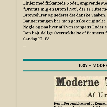
Linier med firkantede Noder, angivende Me
“Drømte mig en Drøm i Nat”, der er riftet 
Broncelurer og nederst det danske Vaaben.
Bannerstangen har man ganske originalt i S
Nøgle og paa hver af Tværstangens Ender e
Den højtidelige Overrækkelse af Banneret f
Søndag Kl. 1½.
…
1907 – MOD
Den til Forsendelse med de Kongel