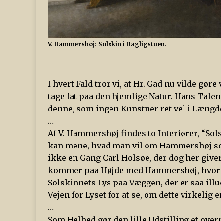
V. Hammershøj: Solskin i Dagligstuen.
I hvert Fald tror vi, at Hr. Gad nu vilde gør
tage fat paa den hjemlige Natur. Hans Talent
denne, som ingen Kunstner ret vel i Læng
…
Af V. Hammershøj findes to Interiører, “So
kan mene, hvad man vil om Hammershøj som 
ikke en Gang Carl Holsøe, der dog her give
kommer paa Højde med Hammershøj, hvor de
Solskinnets Lys paa Væggen, der er saa illude
Vejen for Lyset for at se, om dette virkelig 
…
Som Helhed gør den lille Udstilling et over