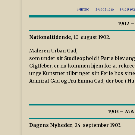
–
–
1*INTRO
2*1902-1916
3*1917-192
1902 
Nationaltidende
, 10. august 1902.
Maleren Urban Gad,
som under sit Studieophold i Paris blev ang
Gigtfeber, er nu kommen hjem for at rekree
unge Kunstner tilbringer sin Ferie hos sin
Admiral Gad og Fru Emma Gad, der bor i H
1903 – M
Dagens Nyheder
, 24. september 1903.