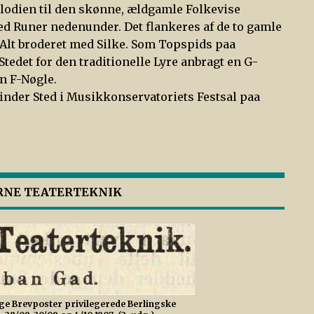
lodien til den skønne, ældgamle Folkevise
med Runer nedenunder. Det flankeres af de to gamle
 Alt broderet med Silke. Som Topspids paa
tedet for den traditionelle Lyre anbragt en G-
n F-Nøgle.
inder Sted i Musikkonservatoriets Festsal paa
ERNE TEATERTEKNIK
ige Brevposter privilegerede Berlingske