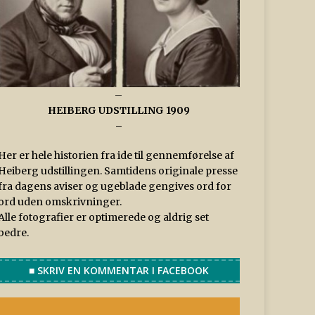
–
HEIBERG UDSTILLING 1909
–
Her er hele historien fra ide til gennemførelse af
Heiberg udstillingen. Samtidens originale presse
fra dagens aviser og ugeblade gengives ord for
ord uden omskrivninger.
Alle fotografier er optimerede og aldrig set
bedre.
■ SKRIV EN KOMMENTAR I FACEBOOK