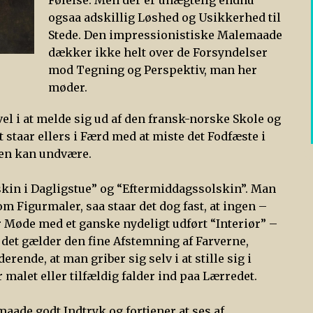
Følelse. Men der er unægtelig endnu
ogsaa adskillig Løshed og Usikkerhed til
Stede. Den impressionistiske Malemaade
dækker ikke helt over de Forsyndelser
mod Tegning og Perspektiv, man her
møder.
e vel i at melde sig ud af den fransk-norske Skole og
 staar ellers i Færd med at miste det Fodfæste i
den kan undvære.
lskin i Dagligstue” og “Eftermiddagssolskin”. Man
Figurmaler, saa staar det dog fast, at ingen –
r Møde med et ganske nydeligt udført “Interiør” –
t gælder den fine Afstemning af Farverne,
rende, at man griber sig selv i at stille sig i
er malet eller tilfældig falder ind paa Lærredet.
maade godt Indtryk og fortjener at ses af