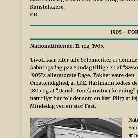
Kunstelskere.
F.B.
1905 – F
Nationaltidende
, 11. maj 1905.
Tivoli faar efter alle Solemærker at dømme
Aabningsdag paa Søndag tillige en af “Sæs
1905″s allerstørste Dage. Takket være den
Omstændighed, at J.P.E. Hartmann fødtes de
1805 og at “Dansk Tonekunstnerforening”
naturligt har følt det som en kær Pligt at fe
Mindedag ved en stor Fest.
Nat
San
at 