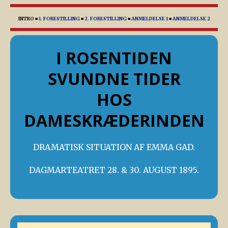
INTRO
■
1. FORESTILLING
■
2. FORESTILLING
■
ANMELDELSE 1
■
ANMELDELSE 2
I ROSENTIDEN
SVUNDNE TIDER
HOS
DAMESKRÆDERINDEN
DRAMATISK SITUATION AF EMMA GAD.
DAGMARTEATRET 28. & 30. AUGUST 1895.