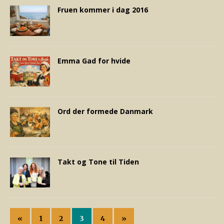
Fruen kommer i dag 2016
Emma Gad for hvide
Ord der formede Danmark
Takt og Tone til Tiden
«
1
2
3
4
»