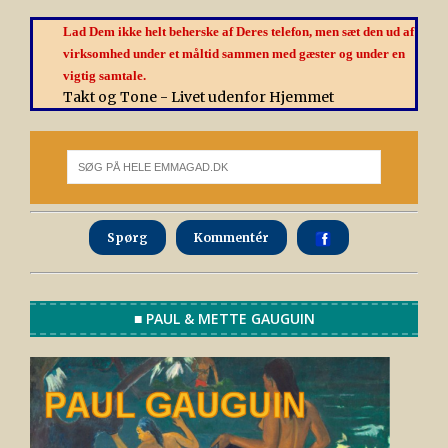
Lad Dem ikke helt beherske af Deres telefon, men sæt den ud af
virksomhed under et måltid sammen med gæster og under en
vigtig samtale.
Takt og Tone - Livet udenfor Hjemmet
Spørg
Kommentér
■ PAUL & METTE GAUGUIN