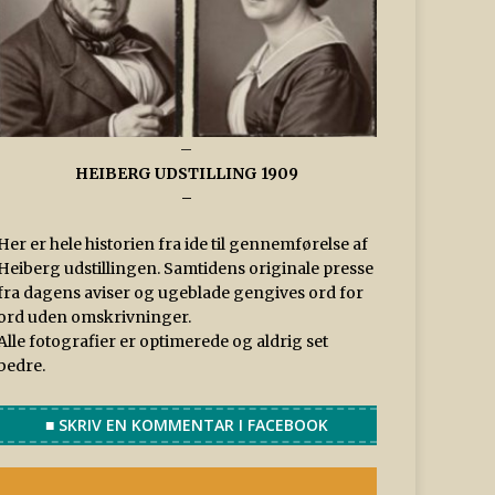
–
HEIBERG UDSTILLING 1909
–
Her er hele historien fra ide til gennemførelse af
Heiberg udstillingen. Samtidens originale presse
fra dagens aviser og ugeblade gengives ord for
ord uden omskrivninger.
Alle fotografier er optimerede og aldrig set
bedre.
■ SKRIV EN KOMMENTAR I FACEBOOK