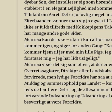
dyebar Søn, der installerer sig som hørende 
etableret i en elegant Lejlighed med Somme
Tilskud om Aaret. Det er jo lovlig meget, m
Efterhaanden vænner man sig jo ogsaa til L
ikke er fuldt tilfreds med Kokkepigens Tal
har mange andre gode Sider.
Men saa kan det ske – sker i kun altfor m
kommer igen, og siger for anden Gang: “Kære
kommer hjem til jer med min lille Pige. Je
forstaaet mig – jeg har lidt usigeligt.”
Men saa viser det sig som oftest, at der er
Overretssagfører, Direktør eller Landskabs
forvirrede, men lydige Forældre har saa 
Middag og Sommerophold paa Landet – kort s
hvis de har flere Døtre, og de allesammen 
fortvarende Indvandring og Udvandring af dy
besværligt at være Forældre.