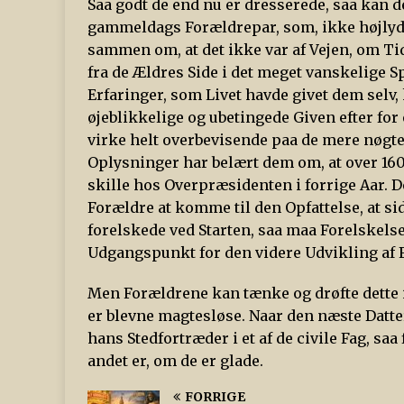
Saa godt de end nu er dresserede, saa kan de
gammeldags Forældrepar, som, ikke højlydt n
sammen om, at det ikke var af Vejen, om Ti
fra de Ældres Side i det meget vanskelige S
Erfaringer, som Livet havde givet dem selv
øjeblikkelige og ubetingede Given efter for
virke helt overbevisende paa de mere nøgter
Oplysninger har belært dem om, at over 160
skille hos Overpræsidenten i forrige Aar. De
Forældre at komme til den Opfattelse, at 
forelskede ved Starten, saa maa Forelskels
Udgangspunkt for den videre Udvikling af 
Men Forældrene kan tænke og drøfte dette i
er blevne magtesløse. Naar den næste Datt
hans Stedfortræder i et af de civile Fag, s
andet er, om de er glade.
FORRIGE