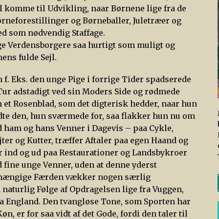
 komme til Udvikling, naar Børnene lige fra de
neforestillinger og Børneballer, Juletræer og
d som nødvendig Staffage.
ge Verdensborgere saa hurtigt som muligt og
ens fulde Sejl.
 f. Eks. den unge Pige i forrige Tider spadserede
Tur adstadigt ved sin Moders Side og rødmede
 et Rosenblad, som det digterisk hedder, naar hun
te den, hun sværmede for, saa flakker hun nu om
 ham og hans Venner i Dagevis – paa Cykle,
jter og Kutter, træffer Aftaler paa egen Haand og
r ind og ud paa Restaurationer og Landsbykroer
 fine unge Venner, uden at denne yderst
hængige Færden vækker nogen særlig
n naturlig Følge af Opdragelsen lige fra Vuggen,
fra England. Den tvangløse Tone, som Sporten har
 er for saa vidt af det Gode, fordi den taler til