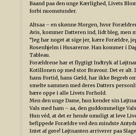
Baand paa den unge Kærlighed, Livets Bloms
forbi nuomstunder.
Altsaa – en skønne Morgen, hvor Forældren
Avis, kommer Datteren ind, lidt bleg, men m
“Jeg har noget at sige jer, kære Forældre, je
Rosenhjelm i Husarerne. Han kommer i Dag Kl
Tableau.
Forældrene har et flygtigt Indtryk af Løjtnan
Kotillonen op med stor Bravour. Det er alt.
hans Fortid, hans Gæld, har ikke Begreb om
smelte sammen med deres Datters personli
bære oppe i alle Livets Forhold.
Men den unge Dame, hun kender sin Løjtna
Vals med ham – aa, den guddommelige Val
Hun véd, at det er hende umuligt at leve L
befippede Forældre ved den mindste Antydn
Intet af gøre! Løjtnanten arriverer paa Slage