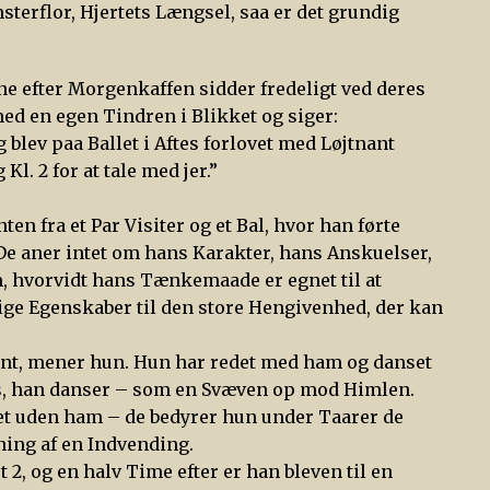
terflor, Hjertets Længsel, saa er det grundig
e efter Morgenkaffen sidder fredeligt ved deres
ed en egen Tindren i Blikket og siger:
g blev paa Ballet i Aftes forlovet med Løjtnant
. 2 for at tale med jer.”
ten fra et Par Visiter og et Bal, hvor han førte
 De aner intet om hans Karakter, hans Anskuelser,
, hvorvidt hans Tænkemaade er egnet til at
ge Egenskaber til den store Hengivenhed, der kan
nt, mener hun. Hun har redet med ham og danset
s, han danser – som en Svæven op mod Himlen.
ivet uden ham – de bedyrer hun under Taarer de
ing af en Indvending.
t 2, og en halv Time efter er han bleven til en