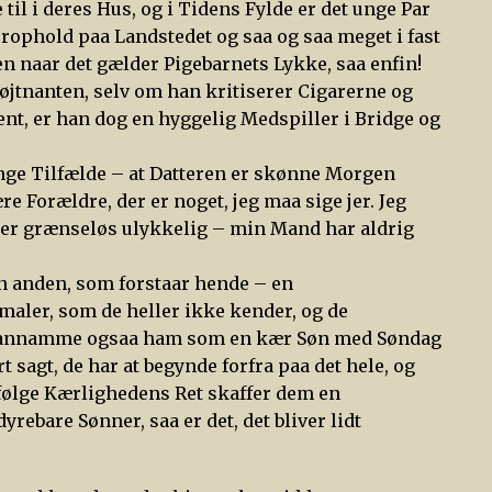
til i deres Hus, og i Tidens Fylde er det unge Par
rophold paa Landstedet og saa og saa meget i fast
en naar det gælder Pigebarnets Lykke, saa enfin!
øjtnanten, selv om han kritiserer Cigarerne og
ent, er han dog en hyggelig Medspiller i Bridge og
ange Tilfælde – at Datteren er skønne Morgen
 Forældre, der er noget, jeg maa sige jer. Jeg
g er grænseløs ulykkelig – min Mand har aldrig
 en anden, som forstaar hende – en
maler, som de heller ikke kender, og de
at annamme ogsaa ham som en kær Søn med Søndag
agt, de har at begynde forfra paa det hele, og
ifølge Kærlighedens Ret skaffer dem en
rebare Sønner, saa er det, det bliver lidt