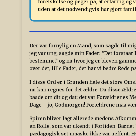
forelskelse og peger på, at erfaring og ve
uden at det nødvendigvis har gjort famili
Der var fornylig en Mand, som sagde til mig
jeg var ung, sagde min Fader: “Det forstaar 
bestemme,” og nu hvor jeg er bleven gamme
over det, lille Fader, det har vi bedre Rede p
I disse Ord er i Grunden hele det store Omsl
nu kan regnes for det ældre. Da disse Ældr
baade om dit og dat; det var Forældrenes Me
Dage – jo, Godmorgen! Forældrene maa være gl
Spiren bliver lagt allerede medens Afkomme
en Rolle, som var ukendt i Fortiden. Barne
pædagogisk set maaske ikke var ueffent. H