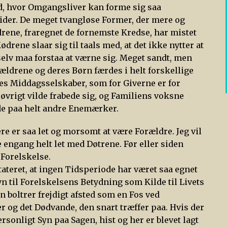
nd, hvor Omgangsliver kan forme sig saa
ider. De meget tvangløse Former, der mere og
ldrene, fraregnet de fornemste Kredse, har mistet
drene slaar sig til taals med, at det ikke nytter at
elv maa forstaa at værne sig. Meget sandt, men
ældrene og deres Børn færdes i helt forskellige
eres Middagsselskaber, som for Giverne er for
iøvrigt vilde frabede sig, og Familiens voksne
e paa helt andre Enemærker.
re er saa let og morsomt at være Forældre. Jeg vil
 engang helt let med Døtrene. Før eller siden
Forelskelse.
tateret, at ingen Tidsperiode har været saa egnet
n til Forelskelsens Betydning som Kilde til Livets
 boltrer frejdigt afsted som en Fos ved
 og det Dødvande, den snart træffer paa. Hvis der
rsonligt Syn paa Sagen, hist og her er blevet lagt