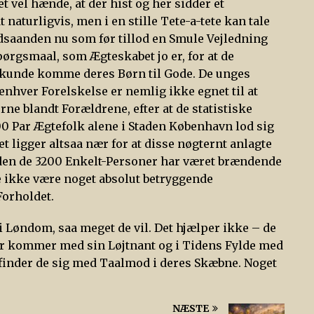
t vel hænde, at der hist og her sidder et
aturligvis, men i en stille Tete-a-tete kan tale
dsaanden nu som før tillod en Smule Vejledning
pørgsmaal, som Ægteskabet jo er, for at de
, kunde komme deres Børn til Gode. De unges
 enhver Forelskelse er nemlig ikke egnet til at
ne blandt Forældrene, efter at de statistiske
0 Par Ægtefolk alene i Staden København lod sig
t ligger altsaa nær for at disse nøgternt anlagte
siden de 3200 Enkelt-Personer har været brændende
e ikke være noget absolut betryggende
Forholdet.
 Løndom, saa meget de vil. Det hjælper ikke – de
er kommer med sin Løjtnant og i Tidens Fylde med
aa finder de sig med Taalmod i deres Skæbne. Noget
NÆSTE