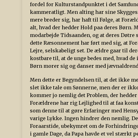
fordel for Kulturstandpunktet i det Samfu
kammeratligt. Men alting har sine Skygges
mere breder sig, har haft til Følge, at Foræ
alt, hvad der hedder Hold paa deres Børn. Mø
modarbejde Tidsaanden, og at deres Døtre s
dette Ræsonnement har ført med sig, at For
Lejre, selskabeligt set. De ældre gaar til d
kostbare til, at de unge bedes med, hvad de 
Børn morer sig og danser med jævnaldrend
Men dette er Begyndelsen til, at det ikke me
slet ikke tale om Sønnerne, men der er ikke
kommer jo nemlig det Problem, der hedder 
Forældrene har rig Lejlighed til at faa kons
som denne til at gøre Erfaringer med Hensy
varige Lykke. Ingen hindrer den nemlig. Den
Foraarstide, ubekymret om de Forhindringer
i gamle Dage, da Papa havde et vel stærkt pe