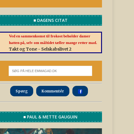
■ DAGENS CITAT
Ved en sammenkomst til frokost beholder damer
hatten på, selv om måltidet tæller mange retter mad.
Takt og Tone - Selskabslivet 2
Spørg
Kommentér
■ PAUL & METTE GAUGUIN