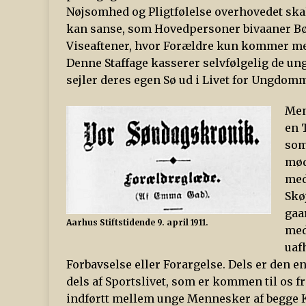
Nøjsomhed og Pligtfølelse overhovedet skal
kan sanse, som Hovedpersoner bivaaner Bør
Viseaftener, hvor Forældre kun kommer me
Denne Staffage kasserer selvfølgelig de un
sejler deres egen Sø ud i Livet for Ungdomm
Men
en 
som
mød
med
Skø
gaa
Aarhus Stiftstidende 9. april 1911.
med
uaf
Forbavselse eller Forargelse. Dels er den e
dels af Sportslivet, som er kommen til os 
indførtt mellem unge Mennesker af begge Køn,