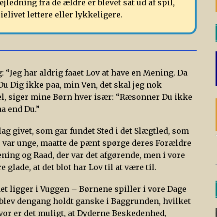
jledning fra de ældre er blevet sat ud af spil,
elivet lettere eller lykkeligere.
: “Jeg har aldrig faaet Lov at have en Mening. Da
Du Dig ikke paa, min Ven, det skal jeg nok
l, siger mine Børn hver især: “Ræsonner Du ikke
aa end Du.”
ag givet, som gar fundet Sted i det Slægtled, som
e var unge, maatte de pænt spørge deres Forældre
ning og Raad, der var det afgørende, men i vore
ade, at det blot har Lov til at være til.
t ligger i Vuggen – Børnene spiller i vore Dage
t blev dengang holdt ganske i Baggrunden, hvilket
vor er det muligt, at Dyderne Beskedenhed,