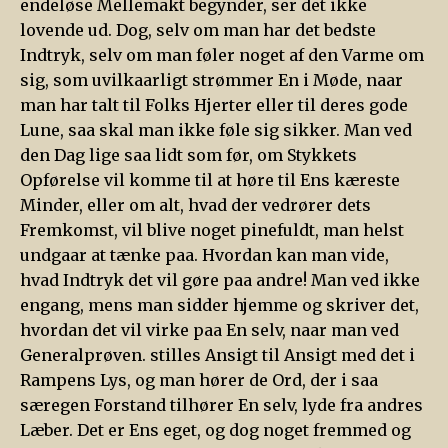
endeløse Mellemakt begynder, ser det ikke
lovende ud. Dog, selv om man har det bedste
Indtryk, selv om man føler noget af den Varme om
sig, som uvilkaarligt strømmer En i Møde, naar
man har talt til Folks Hjerter eller til deres gode
Lune, saa skal man ikke føle sig sikker. Man ved
den Dag lige saa lidt som før, om Stykkets
Opførelse vil komme til at høre til Ens kæreste
Minder, eller om alt, hvad der vedrører dets
Fremkomst, vil blive noget pinefuldt, man helst
undgaar at tænke paa. Hvordan kan man vide,
hvad Indtryk det vil gøre paa andre! Man ved ikke
engang, mens man sidder hjemme og skriver det,
hvordan det vil virke paa En selv, naar man ved
Generalprøven. stilles Ansigt til Ansigt med det i
Rampens Lys, og man hører de Ord, der i saa
særegen Forstand tilhører En selv, lyde fra andres
Læber. Det er Ens eget, og dog noget fremmed og