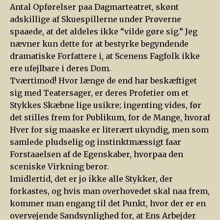
Antal Opførelser paa Dagmarteatret, skønt
adskillige af Skuespillerne under Prøverne
spaaede, at det aldeles ikke “vilde gøre sig.” Jeg
nævner kun dette for at bestyrke begyndende
dramatiske Forfattere i, at Scenens Fagfolk ikke
ere ufejlbare i deres Dom.
Tværtimod! Hvor længe de end har beskæftiget
sig med Teatersager, er deres Profetier om et
Stykkes Skæbne lige usikre; ingenting vides, før
det stilles frem for Publikum, for de Mange, hvoraf
Hver for sig maaske er literært ukyndig, men som
samlede pludselig og instinktmæssigt faar
Forstaaelsen af de Egenskaber, hvorpaa den
sceniske Virkning beror.
Imidlertid, det er jo ikke alle Stykker, der
forkastes, og hvis man overhovedet skal naa frem,
kommer man engang til det Punkt, hvor der er en
overvejende Sandsynlighed for, at Ens Arbejder