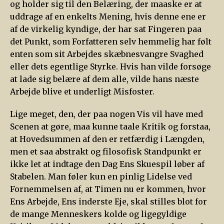
og holder sig til den Belæring, der maaske er at
uddrage af en enkelts Mening, hvis denne ene er
af de virkelig kyndige, der har sat Fingeren paa
det Punkt, som Forfatteren selv hemmelig har følt
enten som sit Arbejdes skæbnesvangre Svaghed
eller dets egentlige Styrke. Hvis han vilde forsøge
at lade sig belære af dem alle, vilde hans næste
Arbejde blive et underligt Misfoster.
Lige meget, den, der paa nogen Vis vil have med
Scenen at gøre, maa kunne taale Kritik og forstaa,
at Hovedsummen af den er retfærdig i Længden,
men et saa abstrakt og filosofisk Standpunkt er
ikke let at indtage den Dag Ens Skuespil løber af
Stabelen. Man føler kun en pinlig Lidelse ved
Fornemmelsen af, at Timen nu er kommen, hvor
Ens Arbejde, Ens inderste Eje, skal stilles blot for
de mange Menneskers kolde og ligegyldige