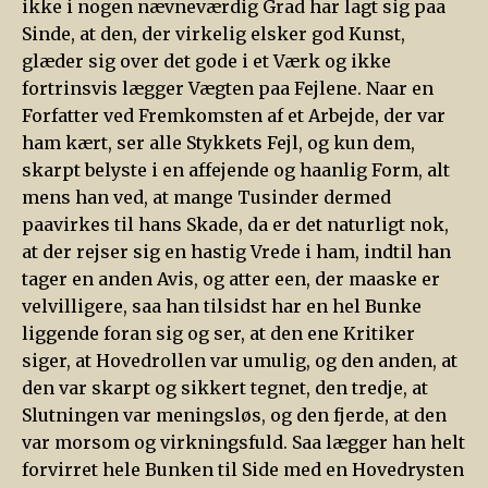
ikke i nogen nævneværdig Grad har lagt sig paa
Sinde, at den, der virkelig elsker god Kunst,
glæder sig over det gode i et Værk og ikke
fortrinsvis lægger Vægten paa Fejlene. Naar en
Forfatter ved Fremkomsten af et Arbejde, der var
ham kært, ser alle Stykkets Fejl, og kun dem,
skarpt belyste i en affejende og haanlig Form, alt
mens han ved, at mange Tusinder dermed
paavirkes til hans Skade, da er det naturligt nok,
at der rejser sig en hastig Vrede i ham, indtil han
tager en anden Avis, og atter een, der maaske er
velvilligere, saa han tilsidst har en hel Bunke
liggende foran sig og ser, at den ene Kritiker
siger, at Hovedrollen var umulig, og den anden, at
den var skarpt og sikkert tegnet, den tredje, at
Slutningen var meningsløs, og den fjerde, at den
var morsom og virkningsfuld. Saa lægger han helt
forvirret hele Bunken til Side med en Hovedrysten