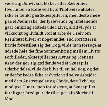
være sig Bonvivant, Elsker eller Ræsonnør!
Hvorimod en Rolle ved hvis Tilblivelse aldeles
ikke er tænkt paa Skuespilleren, men desto mere
paa et Menneske, der lyslevende og intetanende
gaar omkring etsteds ude i Livet, altid vil yde et
virksomt og livfuldt Stof at arbejde i, selv om
Resultatet bliver et noget andet, end Forfatteren
havde forestillet sig det. Dog, vilde man forsøge at
udrede hele det fine Sammenhæng mellem Livets
Forbilleder, Skuespillernes Ævner og Scenens
Krav, der gør sig gældende ved et Skuespils
Udarbejdelse, vilde det blive til en hel Bog, og det
er derfor bedre ikke at dvæle ved selve Arbejdet
med dets Anstrengelse og Glæde, dets Tvivl og
modløse Timer, men forudsætte, at Skuespillet
foreligger færdigt, rede til at gaa sin Skæbne i
Møde.