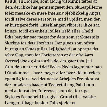
Kritik, en Lidelse, som aldrig vil kunne fattes af
den, der ikke har gennemgaaet den. Skuespillerne
føler maaske en mere intensiv øjeblikkelig Angst,
fordi selve deres Person er med i Spillet, men den
er hurtigere forbi. Efterklangen vibrerer ikke saa
længe, fordi en enkelt Rolles Held eller Uheld
ikke betyder saa meget for dem som et Skuespils
Skæbne for dets Forfatter. Der gives som oftest
hurtigt en Skuespiller Lejlighed til at oprette det
tabte Slag, men for Forfatteren er det ofte Aars
Overvejelse og Aars Arbejde, der gaar tabt, ja i
Grunden mere end det! Ved et Nederlag mister han
i Omdømme – hvor meget eller hvor lidt mærkes
egentlig først ved det næste Arbejdes Fremkomst,
der imødeses baade af Teaterfolk og Publikum
med akkurat den Interesse, som det forrige
Stykkes Sceneheld har givet Grund til at vække.
Længer tilbage husker Folk sjældent.