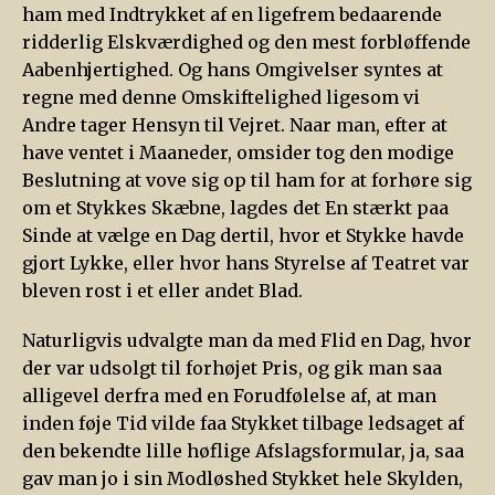
ham med Indtrykket af en ligefrem bedaarende
ridderlig Elskværdighed og den mest forbløffende
Aabenhjertighed. Og hans Omgivelser syntes at
regne med denne Omskiftelighed ligesom vi
Andre tager Hensyn til Vejret. Naar man, efter at
have ventet i Maaneder, omsider tog den modige
Beslutning at vove sig op til ham for at forhøre sig
om et Stykkes Skæbne, lagdes det En stærkt paa
Sinde at vælge en Dag dertil, hvor et Stykke havde
gjort Lykke, eller hvor hans Styrelse af Teatret var
bleven rost i et eller andet Blad.
Naturligvis udvalgte man da med Flid en Dag, hvor
der var udsolgt til forhøjet Pris, og gik man saa
alligevel derfra med en Forudfølelse af, at man
inden føje Tid vilde faa Stykket tilbage ledsaget af
den bekendte lille høflige Afslagsformular, ja, saa
gav man jo i sin Modløshed Stykket hele Skylden,