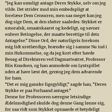
“Jeg kan umuligt antage Deres Stykke, selv om jeg
vilde. Det strider mod min embedspligt at
forelæse Dem Censuren, men saa meget kan jeg
dog sige Dem, at den slutter saaledes: Stykket er
umoralsk, smaatskaaret og kedeligt, og savner
enhver Betingelse, der maatte berettige til dets
Antagelse.” Disse Ord, der naturligvis forekom
mig lidt uretfærdige, brændte sig i samme Nu ind i
min Hukommelse, og da jeg kort efter havde
Besøg af Direktøren ved Dagmarteatret, Professor
Riis Knudsen, og han anmodede om Lystspillet
uden at have læst det, gentog jeg dem advarende
for ham.
“Det er mig ganske ligegyldigt,” sagde han, “Deres
Stykke er paa Forhaand antaget.”
Denne for Professoren særegne letsindige
Ædelmodighed skulde dog denne Gang lønne sig,
for saa vidt som Stykket opnaaede et betydeligt