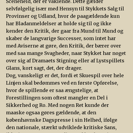
Sceneheld, der er vaklende. Dette gælder
selvfølgelig især med Hensyn til Stykkets Salg til
Provinser og Udland, hvor de paagældende kun
har Bladanmeldelser at holde sig til og ikke
kender den Kritik, der gaar fra Mund til Mund og
skaber de langvarige Successer, som intet har
med Aviserne at gøre, den Kritik, der bærer over
med saa mange Svagheder, naar Stykket har noget
over sig af Dramaets Stigning eller af Lystspillets
Glans, kort sagt, det, der drager.
Dog, vanskeligt er det, fordi et Skuespil over hele
Linjen skal bedømmes ved en første Opførelse,
hvor de spillende er saa ængstelige, at
Forestillingen som oftest mangler en Del i
Sikkerhed og Ro. Med nogen Ret kunde der
maaske ogsaa gøres gældende, at den
københavnske Dagspresse i sin Helhed, ifølge
den nationale, stærkt udviklede kritiske Sans,