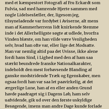
med et kæmpestort Fotografi af Fru Eckardt som
Fulvia, sad med hamrende Hjerte sammen med
nogle Lidelsesfæller, der, ligesom jeg,
tilsyneladende var fordybet i Aviserne, alt mens
man af Kammerherrens lidt knirkende Stemme
inde i det Allerhelligste søgte at udlede, hvorfra
Vinden blæste, om han vilde være Venligheden
selv, hvad han ofte var, eller lige det Modsatte.
Man var nemlig altid paa det Uvisse, ikke alene
fordi hans Sind, i Lighed med den af ham saa
stærkt beundrede franske Nationalkarakter,
indeholdt den mest forbavsende Blanding af
ganske modstridende Træk og Egenskaber, men
ogsaa fordi han var saa let paavirkelig, at det
ærgerlige Lune, han af en eller anden Grund
havde paadraget sig i Dagens Løb, ham selv
uafvidende, gik ud over den første uskyldige
Besøgende, imens man andre Dage kunde forlade