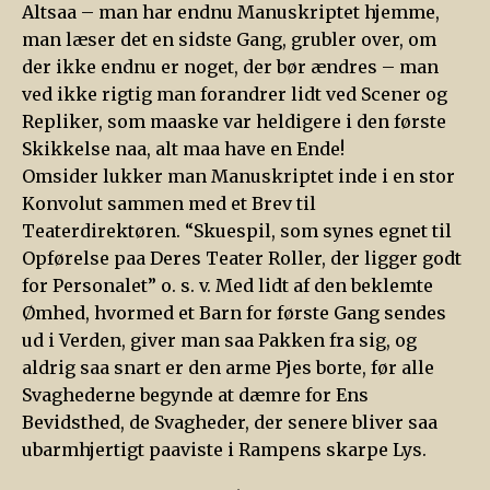
Altsaa – man har endnu Manuskriptet hjemme,
man læser det en sidste Gang, grubler over, om
der ikke endnu er noget, der bør ændres – man
ved ikke rigtig man forandrer lidt ved Scener og
Repliker, som maaske var heldigere i den første
Skikkelse naa, alt maa have en Ende!
Omsider lukker man Manuskriptet inde i en stor
Konvolut sammen med et Brev til
Teaterdirektøren. “Skuespil, som synes egnet til
Opførelse paa Deres Teater Roller, der ligger godt
for Personalet” o. s. v. Med lidt af den beklemte
Ømhed, hvormed et Barn for første Gang sendes
ud i Verden, giver man saa Pakken fra sig, og
aldrig saa snart er den arme Pjes borte, før alle
Svaghederne begynde at dæmre for Ens
Bevidsthed, de Svagheder, der senere bliver saa
ubarmhjertigt paaviste i Rampens skarpe Lys.