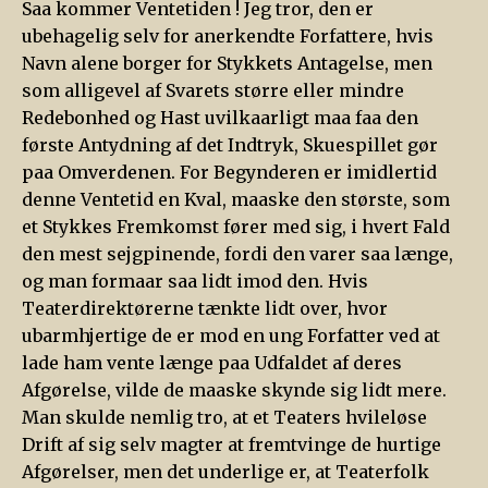
Saa kommer Ventetiden ! Jeg tror, den er
ubehagelig selv for anerkendte Forfattere, hvis
Navn alene borger for Stykkets Antagelse, men
som alligevel af Svarets større eller mindre
Redebonhed og Hast uvilkaarligt maa faa den
første Antydning af det Indtryk, Skuespillet gør
paa Omverdenen. For Begynderen er imidlertid
denne Ventetid en Kval, maaske den største, som
et Stykkes Fremkomst fører med sig, i hvert Fald
den mest sejgpinende, fordi den varer saa længe,
og man formaar saa lidt imod den. Hvis
Teaterdirektørerne tænkte lidt over, hvor
ubarmhjertige de er mod en ung Forfatter ved at
lade ham vente længe paa Udfaldet af deres
Afgørelse, vilde de maaske skynde sig lidt mere.
Man skulde nemlig tro, at et Teaters hvileløse
Drift af sig selv magter at fremtvinge de hurtige
Afgørelser, men det underlige er, at Teaterfolk