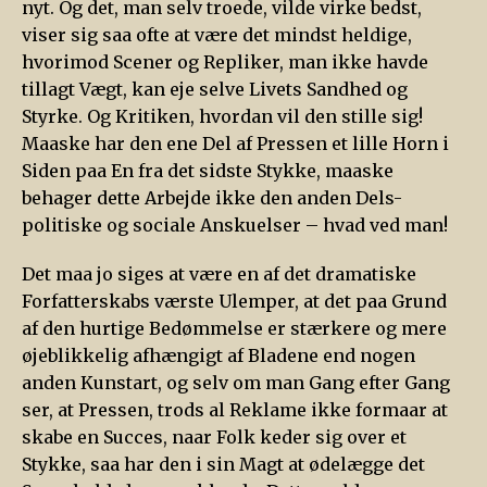
nyt. Og det, man selv troede, vilde virke bedst,
viser sig saa ofte at være det mindst heldige,
hvorimod Scener og Repliker, man ikke havde
tillagt Vægt, kan eje selve Livets Sandhed og
Styrke. Og Kritiken, hvordan vil den stille sig!
Maaske har den ene Del af Pressen et lille Horn i
Siden paa En fra det sidste Stykke, maaske
behager dette Arbejde ikke den anden Dels-
politiske og sociale Anskuelser – hvad ved man!
Det maa jo siges at være en af det dramatiske
Forfatterskabs værste Ulemper, at det paa Grund
af den hurtige Bedømmelse er stærkere og mere
øjeblikkelig afhængigt af Bladene end nogen
anden Kunstart, og selv om man Gang efter Gang
ser, at Pressen, trods al Reklame ikke formaar at
skabe en Succes, naar Folk keder sig over et
Stykke, saa har den i sin Magt at ødelægge det