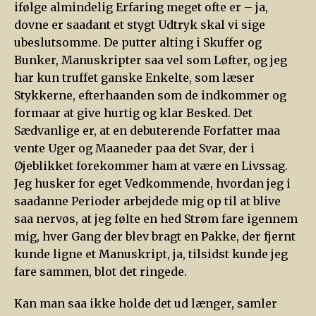
ifølge almindelig Erfaring meget ofte er – ja,
dovne er saadant et stygt Udtryk skal vi sige
ubeslutsomme. De putter alting i Skuffer og
Bunker, Manuskripter saa vel som Løfter, og jeg
har kun truffet ganske Enkelte, som læser
Stykkerne, efterhaanden som de indkommer og
formaar at give hurtig og klar Besked. Det
Sædvanlige er, at en debuterende Forfatter maa
vente Uger og Maaneder paa det Svar, der i
Øjeblikket forekommer ham at være en Livssag.
Jeg husker for eget Vedkommende, hvordan jeg i
saadanne Perioder arbejdede mig op til at blive
saa nervøs, at jeg følte en hed Strøm fare igennem
mig, hver Gang der blev bragt en Pakke, der fjernt
kunde ligne et Manuskript, ja, tilsidst kunde jeg
fare sammen, blot det ringede.
Kan man saa ikke holde det ud længer, samler