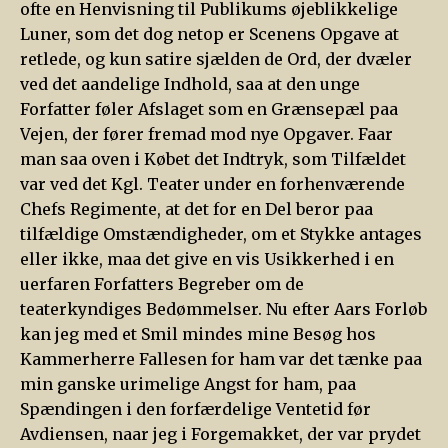
ofte en Henvisning til Publikums øjeblikkelige
Luner, som det dog netop er Scenens Opgave at
retlede, og kun satire sjælden de Ord, der dvæler
ved det aandelige Indhold, saa at den unge
Forfatter føler Afslaget som en Grænsepæl paa
Vejen, der fører fremad mod nye Opgaver. Faar
man saa oven i Købet det Indtryk, som Tilfældet
var ved det Kgl. Teater under en forhenværende
Chefs Regimente, at det for en Del beror paa
tilfældige Omstændigheder, om et Stykke antages
eller ikke, maa det give en vis Usikkerhed i en
uerfaren Forfatters Begreber om de
teaterkyndiges Bedømmelser. Nu efter Aars Forløb
kan jeg med et Smil mindes mine Besøg hos
Kammerherre Fallesen for ham var det tænke paa
min ganske urimelige Angst for ham, paa
Spændingen i den forfærdelige Ventetid før
Avdiensen, naar jeg i Forgemakket, der var prydet