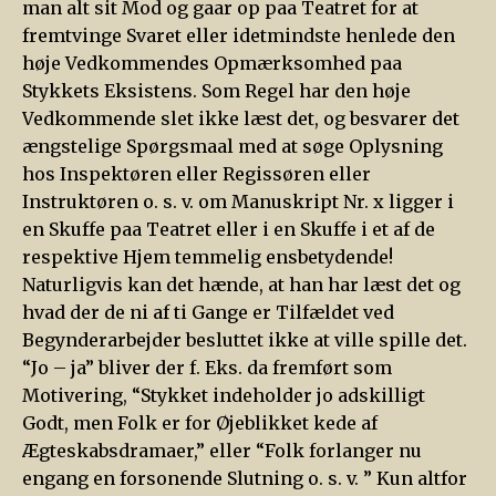
man alt sit Mod og gaar op paa Teatret for at
fremtvinge Svaret eller idetmindste henlede den
høje Vedkommendes Opmærksomhed paa
Stykkets Eksistens. Som Regel har den høje
Vedkommende slet ikke læst det, og besvarer det
ængstelige Spørgsmaal med at søge Oplysning
hos Inspektøren eller Regissøren eller
Instruktøren o. s. v. om Manuskript Nr. x ligger i
en Skuffe paa Teatret eller i en Skuffe i et af de
respektive Hjem temmelig ensbetydende!
Naturligvis kan det hænde, at han har læst det og
hvad der de ni af ti Gange er Tilfældet ved
Begynderarbejder besluttet ikke at ville spille det.
“Jo – ja” bliver der f. Eks. da fremført som
Motivering, “Stykket indeholder jo adskilligt
Godt, men Folk er for Øjeblikket kede af
Ægteskabsdramaer,” eller “Folk forlanger nu
engang en forsonende Slutning o. s. v. ” Kun altfor