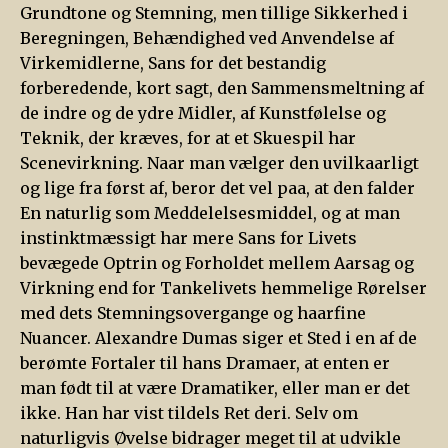
Grundtone og Stemning, men tillige Sikkerhed i
Beregningen, Behændighed ved Anvendelse af
Virkemidlerne, Sans for det bestandig
forberedende, kort sagt, den Sammensmeltning af
de indre og de ydre Midler, af Kunstfølelse og
Teknik, der kræves, for at et Skuespil har
Scenevirkning. Naar man vælger den uvilkaarligt
og lige fra først af, beror det vel paa, at den falder
En naturlig som Meddelelsesmiddel, og at man
instinktmæssigt har mere Sans for Livets
bevægede Optrin og Forholdet mellem Aarsag og
Virkning end for Tankelivets hemmelige Rørelser
med dets Stemningsovergange og haarfine
Nuancer. Alexandre Dumas siger et Sted i en af de
berømte Fortaler til hans Dramaer, at enten er
man født til at være Dramatiker, eller man er det
ikke. Han har vist tildels Ret deri. Selv om
naturligvis Øvelse bidrager meget til at udvikle