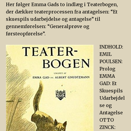
Her følger Emma Gads to indlæg i Teaterbogen,
der dækker teaterprocessen fra antagelsen: “Et
skuespils udarbejdelse og antagelse” til
gennemførelsen: “Generalprøve og
førsteopførelse”.
INDHOLD:
EMIL
POULSEN:
Prolog
EMMA
GAD: Et
Skuespils
Udarbejdel
se og
Antagelse
OTTO
ZINCK: