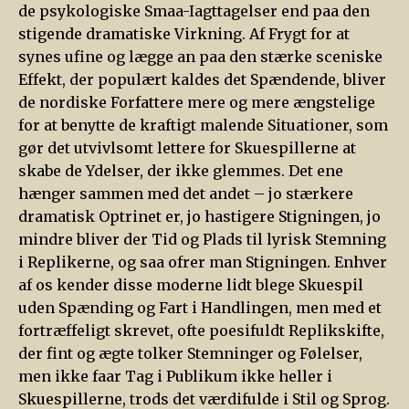
de psykologiske Smaa-Iagttagelser end paa den
stigende dramatiske Virkning. Af Frygt for at
synes ufine og lægge an paa den stærke sceniske
Effekt, der populært kaldes det Spændende, bliver
de nordiske Forfattere mere og mere ængstelige
for at benytte de kraftigt malende Situationer, som
gør det utvivlsomt lettere for Skuespillerne at
skabe de Ydelser, der ikke glemmes. Det ene
hænger sammen med det andet – jo stærkere
dramatisk Optrinet er, jo hastigere Stigningen, jo
mindre bliver der Tid og Plads til lyrisk Stemning
i Replikerne, og saa ofrer man Stigningen. Enhver
af os kender disse moderne lidt blege Skuespil
uden Spænding og Fart i Handlingen, men med et
fortræffeligt skrevet, ofte poesifuldt Replikskifte,
der fint og ægte tolker Stemninger og Følelser,
men ikke faar Tag i Publikum ikke heller i
Skuespillerne, trods det værdifulde i Stil og Sprog.