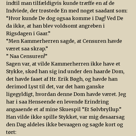
indtil man tilfældigvis kunde træffe en af de
Indviede, der trøstede En med noget saadant som:
“Hvor kunde De dog ogsaa komme i Dag! Ved De
da ikke, at han blev voldsomt angreben i
Rigsdagen i Gaar.”
“Men Kammerherren sagde, at Censuren havde
været saa skrap.”
” Naa Censuren!”
Sagen var, at vilde Kammerherren ikke have et
Stykke, skød han sig ind under den haarde Dom,
det havde faaet af Hr. Erik Bøgh, og havde han
derimod Lyst til det, var det ham ganske
ligegyldigt, hvordan denne Dom havde været. Jeg
har i saa Henseende en levende Erindring
angaaende et af mine Skuespil “Et Sølvbryllup.”
Han vilde ikke spille Stykket, var mig desaarsag
den Dag aldeles ikke bevaagen og sagde kort og
tørt: