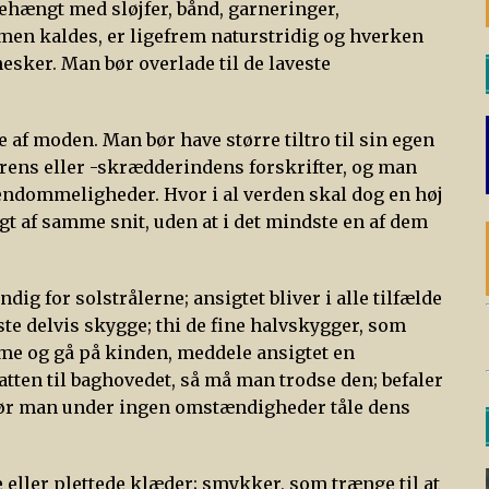
behængt med sløjfer, bånd, garneringer,
mmen kaldes, er ligefrem naturstridig og hverken
nesker. Man bør overlade til de laveste
e af moden. Man bør have større tiltro til sin egen
rens eller -skrædderindens forskrifter, og man
jendommeligheder. Hvor i al verden skal dog en høj
t af samme snit, uden at i det mindste en af dem
dig for solstrålerne; ansigtet bliver i alle tilfælde
te delvis skygge; thi de fine halvskygger, som
me og gå på kinden, meddele ansigtet en
ten til baghovedet, så må man trodse den; befaler
 bør man under ingen omstændigheder tåle dens
eller plettede klæder; smykker, som trænge til at