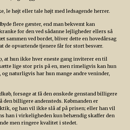
ke, le højt eller tale højt med ledsagende herrer.
ndbyde flere gæster, end man bekvemt kan
kranke for den ved sådanne lejligheder ellers så
tæt sammen ved bordet, bliver dette en hovedårsag
, at de opvartende tjenere får for stort besvær.
, at hun ikke hver eneste gang inviterer en til
sætte lige stor pris på en, men rimeligvis kan hun
g, og naturligvis har hun mange andre veninder,
ndkøb, forsøge at få den ønskede genstand billigere
n få den billigere andensteds. Købmanden er
ik, og han vil ikke slå af på prisen; eller han vil
dens han i virkeligheden kun behændig skaffer den
nde men ringere kvalitet i stedet.