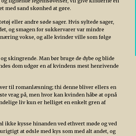
g og lignende legemsøvelser, vil give kinderne en
ntet med sand skønhed at gøre.
etøj eller andre søde sager. Hvis syltede sager,
det, og smagen for sukkervarer var mindre
d næring vokse, og alle kvinder ville som følge
 og skingrende. Man bør bruge de dybe og blide
 landes dom udgør en af kvindens mest henrivende
ver til romanlæsning; thi denne bliver ellers en
kaste vrag på, men hvor kan kvinden håbe at opnå
elige liv kun er helliget en enkelt gren af
al ikke kysse hinanden ved ethvert møde og ved
urigtigt at ødsle med kys som med alt andet, og