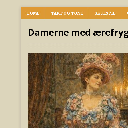
HOME
TAKT OG TONE
SKUESPIL
Damerne med ærefrygt