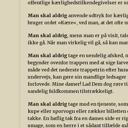
offentlige kærlighedstilkendegivelser er 
Man skal aldrig
anvende udtryk for kærlig
bruger ordet »Kære«, ved man, at det ofte 
Man skal aldrig
, mens man er på visit, tal
ikke gå. Når man virkelig vil gå, så kan ma
Man skal aldrig
tage en uendelig afsked, 
begynder ovenfor trappen med at sige farv
måde ved det nederste trappetrin efter hu
undervejs, kan gøre sin mandlige ledsager 
forlovede. Mine damer! Lad Dem dog røre til 
sandelig fuldkommen tilstrækkeligt.
Man skal aldrig
tage mod en tjeneste, som 
kupe eller sporvogn eller rækker billetten 
takke. En høflig tak fra en dames side er rig
umage, som en herre i et sådant tilfælde m