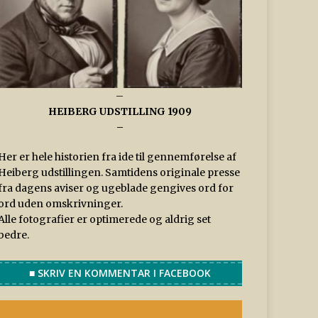
–
HEIBERG UDSTILLING 1909
–
Her er hele historien fra ide til gennemførelse af
Heiberg udstillingen. Samtidens originale presse
fra dagens aviser og ugeblade gengives ord for
ord uden omskrivninger.
Alle fotografier er optimerede og aldrig set
bedre.
■ SKRIV EN KOMMENTAR I FACEBOOK