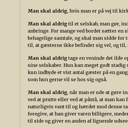
Man skal aldrig
, hvis man er på vej til kir
Man skal aldrig
til et selskab, man gør, i
anbringe. For mange ved bordet sætter en s
behagelige samtale, og skal man sidde for 
til, at gæsterne ikke befinder sig vel, og til
Man skal aldrig
tage en veninde det ilde op
sine selskaber. Hun kan meget godt stadig 
kun indbyde et vist antal gæster på en gan
som hun gerne vil se hos sig også.
Man skal aldrig
, når man er ude at gøre i
ved at prutte eller ved at påstå, at man ka
naturligvis vant til og hærdet mod denne takt
foregive, at han giver varen billigere, me
til side og giver en anden af lignende udsee