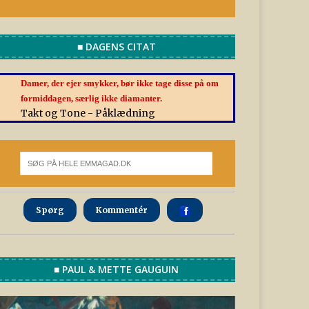
■ DAGENS CITAT
Damer, der ejer smykker, bør ikke tage disse på om
formiddagen, særlig ikke diamanter.
Takt og Tone - Påklædning
Spørg
Kommentér
■ PAUL & METTE GAUGUIN