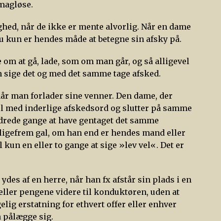
smagløse.
hed, når de ikke er mente alvorlig. Når en dame
nu kun er hendes måde at betegne sin afsky på.
e om at gå, lade, som om man går, og så alligevel
n sige det og med det samme tage afsked.
når man forlader sine venner. Den dame, der
el med inderlige afskedsord og slutter på samme
ndrede gange at have gentaget det samme
ligefrem gal, om han end er hendes mand eller
kun en eller to gange at sige »lev vel«. Det er
ydes af en herre, når han fx afstår sin plads i en
eller pengene videre til konduktøren, uden at
elig erstatning for ethvert offer eller enhver
å pålægge sig.