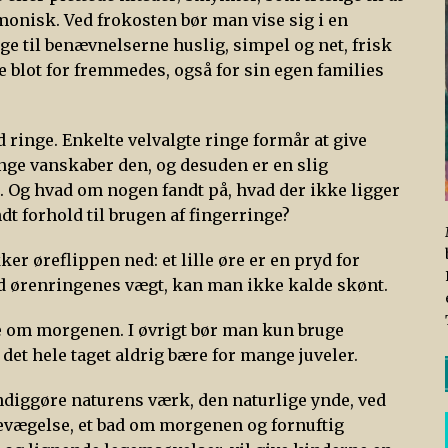
monisk. Ved frokosten bør man vise sig i en
ge til benævnelserne huslig, simpel og net, frisk
e blot for fremmedes, også for sin egen families
ringe. Enkelte velvalgte ringe formår at give
ge vanskaber den, og desuden er en slig
ri. Og hvad om nogen fandt på, hvad der ikke ligger
ndt forhold til brugen af fingerringe?
er øreflippen ned: et lille øre er en pryd for
ved ørenringenes vægt, kan man ikke kalde skønt.
om morgenen. I øvrigt bør man kun bruge
 det hele taget aldrig bære for mange juveler.
ndiggøre naturens værk, den naturlige ynde, ved
bevægelse, et bad om morgenen og fornuftig