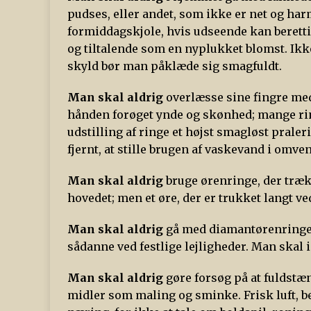
pudses, eller andet, som ikke er net og har
formiddagskjole, hvis udseende kan beretti
og tiltalende som en nyplukket blomst. Ikk
skyld bør man påklæde sig smagfuldt.
Man skal aldrig
overlæsse sine fingre med 
hånden forøget ynde og skønhed; mange rin
udstilling af ringe et højst smagløst prale
fjernt, at stille brugen af vaskevand i omve
Man skal aldrig
bruge ørenringe, der trækk
hovedet; men et øre, der er trukket langt 
Man skal aldrig
gå med diamantørenringe 
sådanne ved festlige lejligheder. Man skal i
Man skal aldrig
gøre forsøg på at fuldstæ
midler som maling og sminke. Frisk luft, 