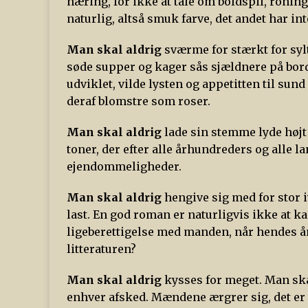
næring, for ikke at tale om boldspil, ronin
naturlig, altså smuk farve, det andet har i
Man skal aldrig
sværme for stærkt for sylt
søde supper og kager sås sjældnere på bor
udviklet, vilde lysten og appetitten til sun
deraf blomstre som roser.
Man skal aldrig
lade sin stemme lyde højt
toner, der efter alle århundreders og alle
ejendommeligheder.
Man skal aldrig
hengive sig med for stor i
last. En god roman er naturligvis ikke at 
ligeberettigelse med manden, når hendes ånd
litteraturen?
Man skal aldrig
kysses for meget. Man sk
enhver afsked. Mændene ærgrer sig, det er 