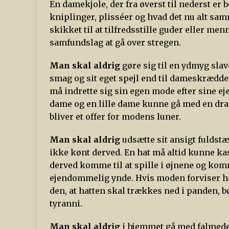
En damekjole, der fra øverst til nederst er 
kniplinger, plisséer og hvad det nu alt sa
skikket til at tilfredsstille guder eller men
samfundslag at gå over stregen.
Man skal aldrig
gøre sig til en ydmyg slav
smag og sit eget spejl end til dameskrædde
må indrette sig sin egen mode efter sine e
dame og en lille dame kunne gå med en drag
bliver et offer for modens luner.
Man skal aldrig
udsætte sit ansigt fuldstæn
ikke kønt derved. En hat må altid kunne kas
derved komme til at spille i øjnene og kom
ejendommelig ynde. Hvis moden forviser hat
den, at hatten skal trækkes ned i panden,
tyranni.
Man skal aldrig
i hjemmet gå med falmede 