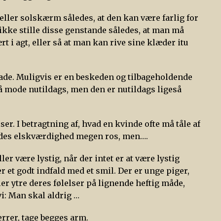
eller solskærm således, at den kan være farlig for
kke stille disse genstande således, at man må
t i agt, eller så at man kan rive sine klæder itu
 gade. Muligvis er en beskeden og tilbageholdende
å mode nutildags, men den er nutildags ligeså
er. I betragtning af, hvad en kvinde ofte må tåle af
endes elskværdighed megen ros, men….
ler være lystig, når der intet er at være lystig
r et godt indfald med et smil. Der er unge piger,
ler ytre deres følelser på lignende heftig måde,
 vi: Man skal aldrig …
rrer, tage begges arm.