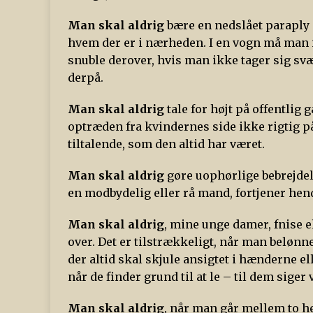
Man skal aldrig
bære en nedslået paraply 
hvem der er i nærheden. I en vogn må man i
snuble derover, hvis man ikke tager sig svær
derpå.
Man skal aldrig
tale for højt på offentlig
optræden fra kvindernes side ikke rigtig p
tiltalende, som den altid har været.
Man skal aldrig
gøre uophørlige bebrejdels
en modbydelig eller rå mand, fortjener h
Man skal aldrig
, mine unge damer, fnise el
over. Det er tilstrækkeligt, når man belønne
der altid skal skjule ansigtet i hænderne el
når de finder grund til at le – til dem siger
Man skal aldrig
, når man går mellem to he