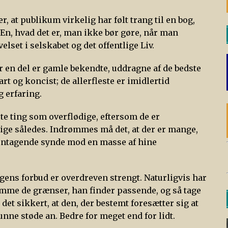
, at publikum virkelig har følt trang til en bog,
En, hvad det er, man ikke bør gøre, når man
lset i selskabet og det offentlige Liv.
or en del er gamle bekendte, uddragne af de bedste
t og koncist; de allerfleste er imidlertid
g erfaring.
rte ting som overflødige, eftersom de er
sige således. Indrømmes må det, at der er mange,
 gentagende synde mod en masse af hine
ogens forbud er overdreven strengt. Naturligvis har
emme de grænser, han finder passende, og så tage
t sikkert, at den, der bestemt foresætter sig at
kunne støde an. Bedre for meget end for lidt.