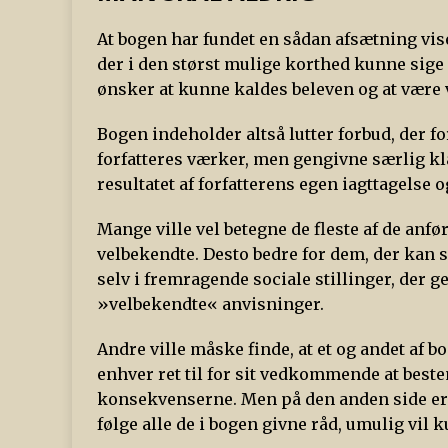
At bogen har fundet en sådan afsætning viser
der i den størst mulige korthed kunne sige 
ønsker at kunne kaldes beleven og at være ve
Bogen indeholder altså lutter forbud, der f
forfatteres værker, men gengivne særlig klar
resultatet af forfatterens egen iagttagelse o
Mange ville vel betegne de fleste af de anfø
velbekendte. Desto bedre for dem, der kan 
selv i fremragende sociale stillinger, der
»velbekendte« anvisninger.
Andre ville måske finde, at et og andet af b
enhver ret til for sit vedkommende at best
konsekvenserne. Men på den anden side er de
følge alle de i bogen givne råd, umulig vil 