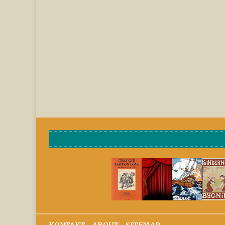
KONTAKT
-
ABOUT
-
SITEMAP