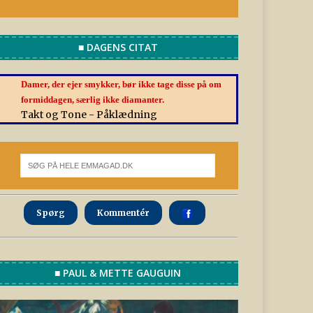
■ DAGENS CITAT
Damer, der ejer smykker, bør ikke tage disse på om
formiddagen, særlig ikke diamanter.
Takt og Tone - Påklædning
Spørg
Kommentér
■ PAUL & METTE GAUGUIN