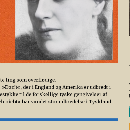
rte ting som overflødige.
 »Don’t«, der i England og Amerika er udbredt i
stykke til de forskellige tyske gengivelser af
ch nicht« har vundet stor udbredelse i Tyskland