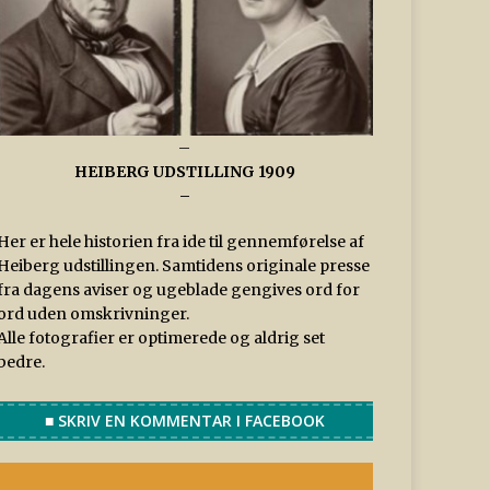
–
HEIBERG UDSTILLING 1909
–
Her er hele historien fra ide til gennemførelse af
Heiberg udstillingen. Samtidens originale presse
fra dagens aviser og ugeblade gengives ord for
ord uden omskrivninger.
Alle fotografier er optimerede og aldrig set
bedre.
■ SKRIV EN KOMMENTAR I FACEBOOK