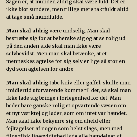
Sagen er, at munden aldrig skal være fuld. Det er
ikke blot sundere, men tillige mere taktfuldt altid
at tage små mundfulde.
Man skal aldrig
være undselig. Man skal
bestræbe sig for at beherske sig og at se rolig ud;
på den anden side skal man ikke være
selvbevidst. Men man skal betænke, at et
menneskes agtelse for sig selv er lige så stor en
dyd som agtelsen for andre.
Man skal aldrig
tabe kniv eller gaffel; skulle man
imidlertid uforvarende komme til det, så skal man
ikke lade sig bringe i forlegenhed for det. Man
beder bare ganske rolig et opvartende væsen om
et nyt værktøj og lader, som om intet var hændet.
Man skal ikke bekymre sig om uheld eller
fejltagelser af nogen som helst slags, men med
filosofisk ligegyldighed lade alle hændelser af