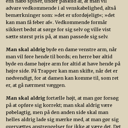
ens nabo spiser, under påskud af, at man vil
advare vedkommende i al venskabelighed, altså
bemærkninger som: »det er ufordøjeligt«; »det
kan man få feber af«. Vedkommende formår
sikkert bedst at sørge for sig selv og ville vist
sætte størst pris på, at man passede sig selv.
Man skal aldrig
byde en dame venstre arm, når
man vil føre hende til bords; en herre bør altid
byde en dame højre arm for altid at have hende på
højre side. På Trapper kan man skifte, når det er
nødvendigt, for at damen kan komme til, som ret
er, at gå nærmest væggen.
Man skal aldrig
fortælle højt, at man gør forsøg
på at opføre sig korrekt; man skal aldrig være
pøbelagtig, men på den anden side skal man
helles aldrig lade sig mærke med, at man gør sig
overvættes anstrengelser for ikke at være det. Det