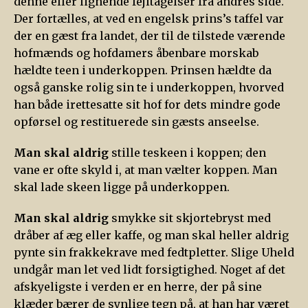
denne eller lignende fejltagelser fra andres side.
Der fortælles, at ved en engelsk prins’s taffel var
der en gæst fra landet, der til de tilstede værende
hofmænds og hofdamers åbenbare morskab
hældte teen i underkoppen. Prinsen hældte da
også ganske rolig sin te i underkoppen, hvorved
han både irettesatte sit hof for dets mindre gode
opførsel og restituerede sin gæsts anseelse.
Man skal aldrig
stille teskeen i koppen; den
vane er ofte skyld i, at man vælter koppen. Man
skal lade skeen ligge på underkoppen.
Man skal aldrig
smykke sit skjortebryst med
dråber af æg eller kaffe, og man skal heller aldrig
pynte sin frakkekrave med fedtpletter. Slige Uheld
undgår man let ved lidt forsigtighed. Noget af det
afskyeligste i verden er en herre, der på sine
klæder bærer de synlige tegn på, at han har været