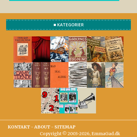
■ KATEGORIER
KONTAKT
-
ABOUT
-
SITEMAP
Copyright © 2003-2026, EmmaGad.dk