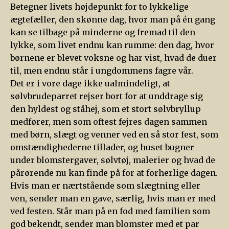
Betegner livets højdepunkt for to lykkelige
ægtefæller, den skønne dag, hvor man på én gang
kan se tilbage på minderne og fremad til den
lykke, som livet endnu kan rumme: den dag, hvor
børnene er blevet voksne og har vist, hvad de duer
til, men endnu står i ungdommens fagre vår.
Det er i vore dage ikke ualmindeligt, at
sølvbrudeparret rejser bort for at unddrage sig
den hyldest og ståhej, som et stort sølvbryllup
medfører, men som oftest fejres dagen sammen
med børn, slægt og venner ved en så stor fest, som
omstændighederne tillader, og huset bugner
under blomstergaver, sølvtøj, malerier og hvad de
pårørende nu kan finde på for at forherlige dagen.
Hvis man er nærtstående som slægtning eller
ven, sender man en gave, særlig, hvis man er med
ved festen. Står man på en fod med familien som
god bekendt, sender man blomster med et par