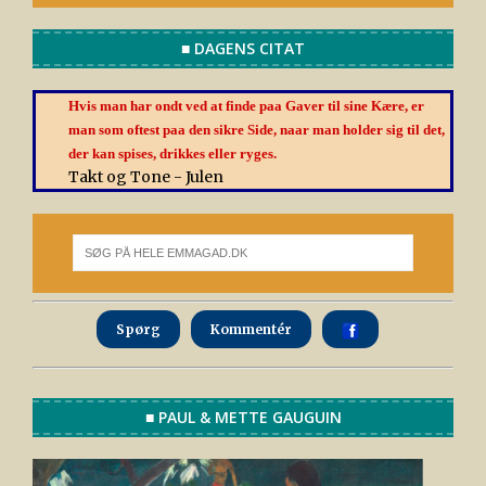
■ DAGENS CITAT
Hvis man har ondt ved at finde paa Gaver til sine Kære, er
man som oftest paa den sikre Side, naar man holder sig til det,
der kan spises, drikkes eller ryges.
Takt og Tone - Julen
Spørg
Kommentér
■ PAUL & METTE GAUGUIN