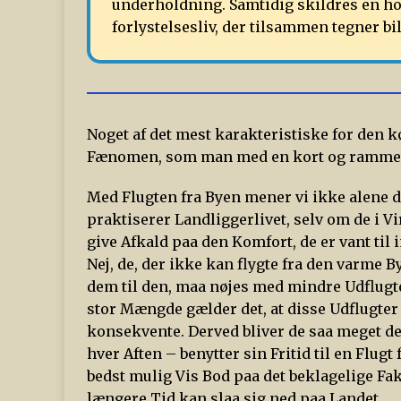
underholdning. Samtidig skildres en hov
forlystelsesliv, der tilsammen tegner b
Noget af det mest karakteristiske for de
Fænomen, som man med en kort og rammend
Med Flugten fra Byen mener vi ikke alene 
praktiserer Landliggerlivet, selv om de i 
give Afkald paa den Komfort, de er vant til 
Nej, de, der ikke kan flygte fra den varme 
dem til den, maa nøjes med mindre Udflugt
stor Mængde gælder det, at disse Udflugter 
konsekvente. Derved bliver de saa meget des
hver Aften – benytter sin Fritid til en Flugt
bedst mulig Vis Bod paa det beklagelige Fak
længere Tid kan slaa sig ned paa Landet.