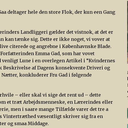
a deltager hele den store Flok, der kun een Gang
rinders Landliggeri gælder det vistnok, at det er
 kan tænke sig. Dette er ikke noget, vi vover at
blive citerede og angrebne i Københavnske Blade.
, Forfatterinden Emma Gad, som har vovet
enligt Lune i en overlegen Artikel i “Kvindernes
tisk Beskrivelse af Dagens konsekvente Driveri og
 Nætter, konkluderer Fru Gad i følgende
vile – eller skal vi sige det rent ud – dette
ig om et træt Arbejdsmenneske, en Lærerindes eller
ie, men i saare mange Tilfælde varer det tre a
is Vintertræthed væsentligt skriver sig fra en
ter og smaa Middage.