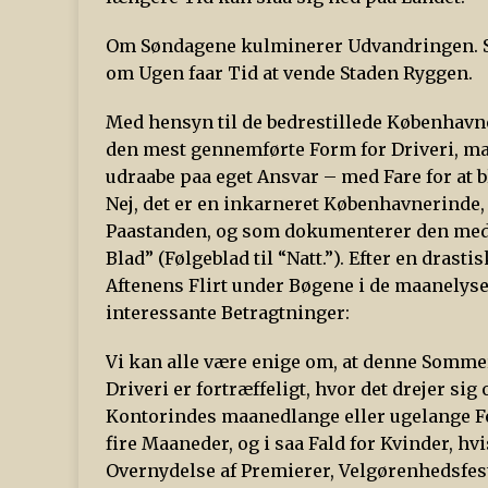
Om Søndagene kulminerer Udvandringen. Sa
om Ugen faar Tid at vende Staden Ryggen.
Med hensyn til de bedrestillede Københavne
den mest gennemførte Form for Driveri, man
udraabe paa eget Ansvar – med Fare for at 
Nej, det er en inkarneret Københavnerinde
Paastanden, og som dokumenterer den med v
Blad” (Følgeblad til “Natt.”). Efter en dras
Aftenens Flirt under Bøgene i de maanelyse
interessante Betragtninger:
Vi kan alle være enige om, at denne Sommerh
Driveri er fortræffeligt, hvor det drejer s
Kontorindes maanedlange eller ugelange Fer
fire Maaneder, og i saa Fald for Kvinder, hv
Overnydelse af Premierer, Velgørenhedsfes