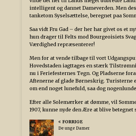
vilde det her til Lands meget udbredte Land
intelligent og dannet Dameverden. Men desv
tanketom Syselsættelse, beregnet paa Somme
Saa vidt Fru Gad – der her har givet os et
hun drager til Felts mod Bourgeoisiets Sv
Værdighed repræsenterer!
Men for at vende tilbage til vort Udgang
Hovedstaden iagttages en stærk Tilstrømnin
nu i Feriefesternes Tegn. Og Pladserne for
Aftenerne af glade Børneskrig. Turisterne er
om end noget lunefuld, saa dog nogenlunde
Efter alle Solemærker at dømme, vil Somme
1907, kunne nyde den Ære at blive betegne
FORRIGE
De unge Damer