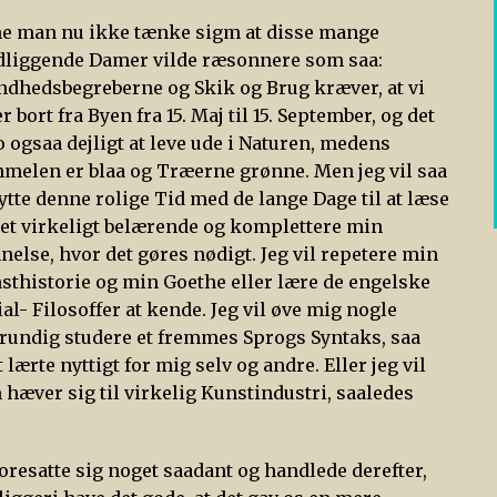
e man nu ikke tænke sigm at disse mange
dliggende Damer vilde ræsonnere som saa:
ndhedsbegreberne og Skik og Brug kræver, at vi
r bort fra Byen fra 15. Maj til 15. September, og det
jo ogsaa dejligt at leve ude i Naturen, medens
melen er blaa og Træerne grønne. Men jeg vil saa
ytte denne rolige Tid med de lange Dage til at læse
et virkeligt belærende og komplettere min
nelse, hvor det gøres nødigt. Jeg vil repetere min
sthistorie og min Goethe eller lære de engelske
ial- Filosoffer at kende. Jeg vil øve mig nogle
l grundig studere et fremmes Sprogs Syntaks, saa
 lærte nyttigt for mig selv og andre. Eller jeg vil
hæver sig til virkelig Kunstindustri, saaledes
oresatte sig noget saadant og handlede derefter,