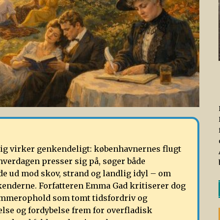
dig virker genkendeligt: københavnernes flugt
verdagen presser sig på, søger både
de ud mod skov, strand og landlig idyl – om
ekenderne. Forfatteren Emma Gad kritiserer dog
sommerophold som tomt tidsfordriv og
nelse og fordybelse frem for overfladisk