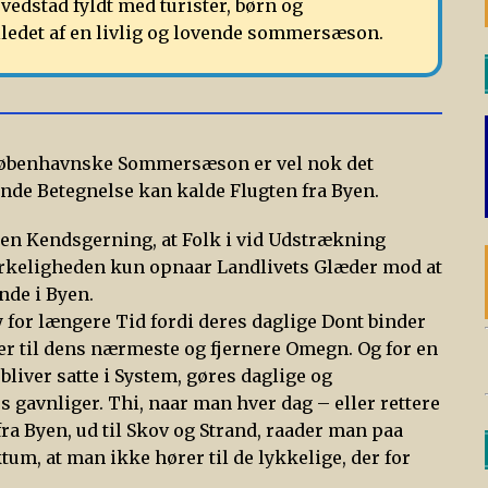
edstad fyldt med turister, børn og
illedet af en livlig og lovende sommersæson.
n københavnske Sommersæson er vel nok det
e Betegnelse kan kalde Flugten fra Byen.
den Kendsgerning, at Folk i vid Udstrækning
Virkeligheden kun opnaar Landlivets Glæder mod at
inde i Byen.
By for længere Tid fordi deres daglige Dont binder
er til dens nærmeste og fjernere Omegn. Og for en
bliver satte i System, gøres daglige og
 gavnliger. Thi, naar man hver dag – eller rettere
 fra Byen, ud til Skov og Strand, raader man paa
tum, at man ikke hører til de lykkelige, der for