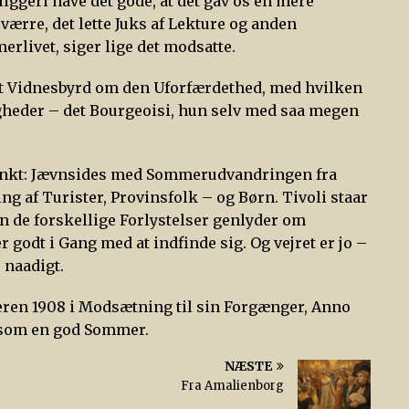
liggeri have det gode, at det gav os en mere
ærre, det lette Juks af Lekture og anden
rlivet, siger lige det modsatte.
 nyt Vidnesbyrd om den Uforfærdethed, med hvilken
agheder – det Bourgeoisi, hun selv med saa megen
spunkt: Jævnsides med Sommerudvandringen fra
g af Turister, Provinsfolk – og Børn. Tivoli staar
an de forskellige Forlystelser genlyder om
 godt i Gang med at indfinde sig. Og vejret er jo –
 naadigt.
ren 1908 i Modsætning til sin Forgænger, Anno
t som en god Sommer.
NÆSTE
Fra Amalienborg