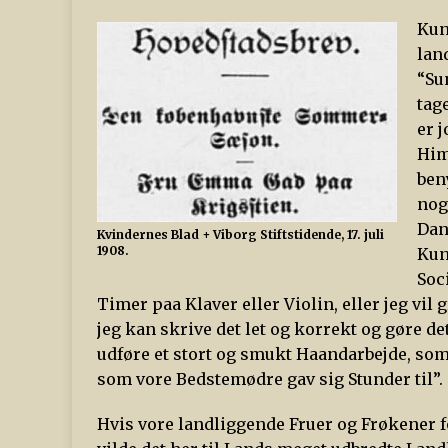
Kun
lan
“Su
tage
er 
Him
ben
nog
Dan
Kvindernes Blad
+ Viborg Stiftstidende, 17. juli
1908.
Kun
Soc
Timer paa Klaver eller Violin, eller jeg vi
jeg kan skrive det let og korrekt og gøre det
udføre et stort og smukt Haandarbejde, som 
som vore Bedstemødre gav sig Stunder til”.
Hvis vore landliggende Fruer og Frøkener f