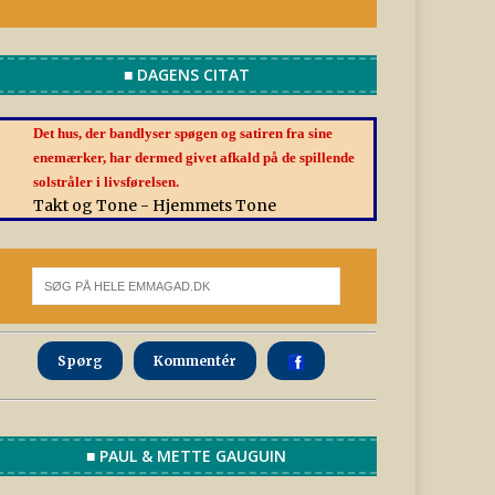
■ DAGENS CITAT
Det hus, der bandlyser spøgen og satiren fra sine
enemærker, har dermed givet afkald på de spillende
solstråler i livsførelsen.
Takt og Tone - Hjemmets Tone
Spørg
Kommentér
■ PAUL & METTE GAUGUIN