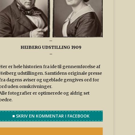
–
HEIBERG UDSTILLING 1909
–
Her er hele historien fra ide til gennemførelse af
Heiberg udstillingen. Samtidens originale presse
fra dagens aviser og ugeblade gengives ord for
ord uden omskrivninger.
Alle fotografier er optimerede og aldrig set
bedre.
■ SKRIV EN KOMMENTAR I FACEBOOK