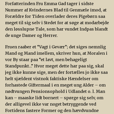
Forfatterinden Fru Emma Gad tager i sidste
Nummer af Kvindernes Blad til Genmæle imod, at
Forældre for Tiden overlader deres Pigebørn saa
meget til sig selv i Stedet for at søge at modarbejde
den løsslupne Tale, som har vundet Indpas blandt
de unge Damer og Herrer.
Fruen raaber et “Vagt i Gevær”; det siges nemnlig
Mand og Mand imellem, skriver hun, at Moralen i
vor By staar paa “et lavt, men behageligt
Standpunkt…” Hvor meget dette har paa sig, skal
jeg ikke kunne sige, men der fortælles jo ikke saa
helt sjældent vistnok faktiske Hændelser om
forhastede Giftermaal i en meget ung Alder – om
nødtvungen Pensionsophold i Udlandet o. l. Man
kan – maaske lidt bornert – spørge sig selv, om
der alligevel ikke var noget betryggende ved
Fortidens fastere Former og den hævdvundne