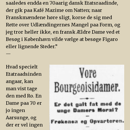
saaledes endda en 70aarig dansk Etatsraadinde,
der gik paa Kafé Mazime om Natten; naar
Franskmændene høre sligt, korse de sig med
Rette over Udlændingernes Mangel paa Form, og
jeg tror heller ikke, en fransk Ældre Dame ved et
Besøg i København vilde vælge at besøge Figaro
eller lignende Steder.”
—
Hvad specielt
Etatraadsinden
angaar, kan
man vist tage
den med Ro. En
Dame paa 70 er
jo ingen
Aarsunge, og
der er vel ingen