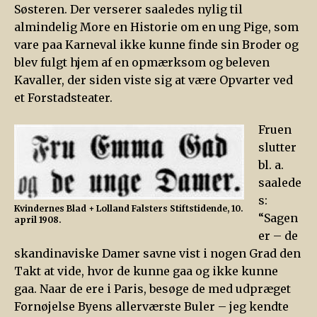
Søsteren. Der verserer saaledes nylig til
almindelig More en Historie om en ung Pige, som
vare paa Karneval ikke kunne finde sin Broder og
blev fulgt hjem af en opmærksom og beleven
Kavaller, der siden viste sig at være Opvarter ved
et Forstadsteater.
Fruen
slutter
bl. a.
saalede
s:
Kvindernes Blad
+ Lolland Falsters Stiftstidende, 10.
“Sagen
april 1908.
er – de
skandinaviske Damer savne vist i nogen Grad den
Takt at vide, hvor de kunne gaa og ikke kunne
gaa. Naar de ere i Paris, besøge de med udpræget
Fornøjelse Byens allerværste Buler – jeg kendte