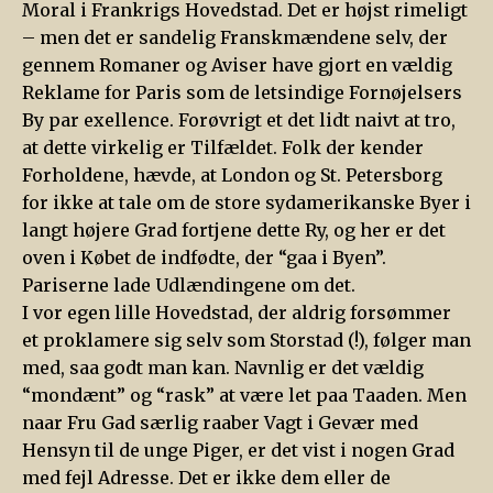
Moral i Frankrigs Hovedstad. Det er højst rimeligt
– men det er sandelig Franskmændene selv, der
gennem Romaner og Aviser have gjort en vældig
Reklame for Paris som de letsindige Fornøjelsers
By par exellence. Forøvrigt et det lidt naivt at tro,
at dette virkelig er Tilfældet. Folk der kender
Forholdene, hævde, at London og St. Petersborg
for ikke at tale om de store sydamerikanske Byer i
langt højere Grad fortjene dette Ry, og her er det
oven i Købet de indfødte, der “gaa i Byen”.
Pariserne lade Udlændingene om det.
I vor egen lille Hovedstad, der aldrig forsømmer
et proklamere sig selv som Storstad (!), følger man
med, saa godt man kan. Navnlig er det vældig
“mondænt” og “rask” at være let paa Taaden. Men
naar Fru Gad særlig raaber Vagt i Gevær med
Hensyn til de unge Piger, er det vist i nogen Grad
med fejl Adresse. Det er ikke dem eller de