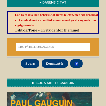
■ DAGENS CITAT
Lad Dem ikke helt beherske af Deres telefon, men sæt den ud af
virksomhed under et måltid sammen med gæster og under en
vigtig samtale.
Takt og Tone - Livet udenfor Hjemmet
Spørg
Kommentér
■ PAUL & METTE GAUGUIN