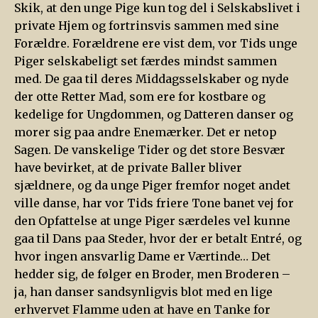
Skik, at den unge Pige kun tog del i Selskabslivet i
private Hjem og fortrinsvis sammen med sine
Forældre. Forældrene ere vist dem, vor Tids unge
Piger selskabeligt set færdes mindst sammen
med. De gaa til deres Middagsselskaber og nyde
der otte Retter Mad, som ere for kostbare og
kedelige for Ungdommen, og Datteren danser og
morer sig paa andre Enemærker. Det er netop
Sagen. De vanskelige Tider og det store Besvær
have bevirket, at de private Baller bliver
sjældnere, og da unge Piger fremfor noget andet
ville danse, har vor Tids friere Tone banet vej for
den Opfattelse at unge Piger særdeles vel kunne
gaa til Dans paa Steder, hvor der er betalt Entré, og
hvor ingen ansvarlig Dame er Værtinde… Det
hedder sig, de følger en Broder, men Broderen –
ja, han danser sandsynligvis blot med en lige
erhvervet Flamme uden at have en Tanke for