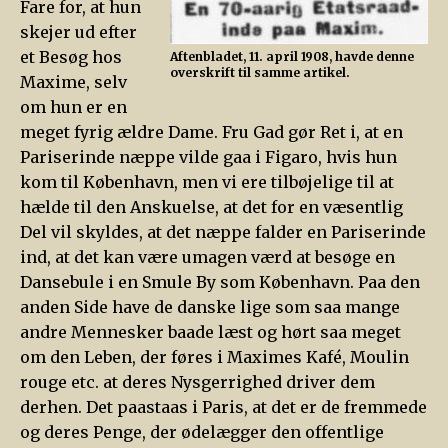
Fare for, at hun
skejer ud efter
et Besøg hos
Aftenbladet, 11. april 1908, havde denne
overskrift til samme artikel.
Maxime, selv
om hun er en
meget fyrig ældre Dame. Fru Gad gør Ret i, at en
Pariserinde næppe vilde gaa i Figaro, hvis hun
kom til København, men vi ere tilbøjelige til at
hælde til den Anskuelse, at det for en væsentlig
Del vil skyldes, at det næppe falder en Pariserinde
ind, at det kan være umagen værd at besøge en
Dansebule i en Smule By som København. Paa den
anden Side have de danske lige som saa mange
andre Mennesker baade læst og hørt saa meget
om den Leben, der føres i Maximes Kafé, Moulin
rouge etc. at deres Nysgerrighed driver dem
derhen. Det paastaas i Paris, at det er de fremmede
og deres Penge, der ødelægger den offentlige