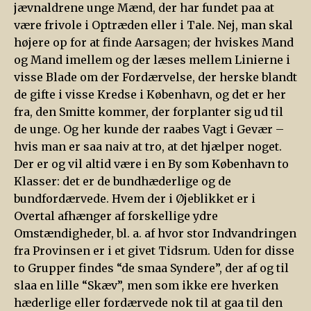
jævnaldrene unge Mænd, der har fundet paa at
være frivole i Optræden eller i Tale. Nej, man skal
højere op for at finde Aarsagen; der hviskes Mand
og Mand imellem og der læses mellem Linierne i
visse Blade om der Fordærvelse, der herske blandt
de gifte i visse Kredse i København, og det er her
fra, den Smitte kommer, der forplanter sig ud til
de unge. Og her kunde der raabes Vagt i Gevær –
hvis man er saa naiv at tro, at det hjælper noget.
Der er og vil altid være i en By som København to
Klasser: det er de bundhæderlige og de
bundfordærvede. Hvem der i Øjeblikket er i
Overtal afhænger af forskellige ydre
Omstændigheder, bl. a. af hvor stor Indvandringen
fra Provinsen er i et givet Tidsrum. Uden for disse
to Grupper findes “de smaa Syndere”, der af og til
slaa en lille “Skæv”, men som ikke ere hverken
hæderlige eller fordærvede nok til at gaa til den