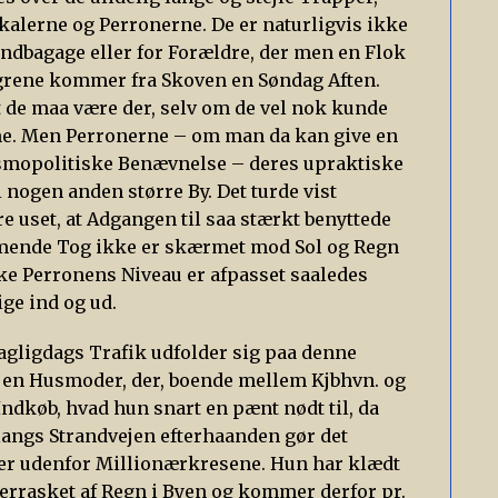
alerne og Perronerne. De er naturligvis ikke
andbagage eller for Forældre, der men en Flok
grene kommer fra Skoven en Søndag Aften.
 at de maa være der, selv om de vel nok kunde
. Men Perronerne – om man da kan give en
smopolitiske Benævnelse – deres upraktiske
i nogen anden større By. Det turde vist
 uset, at Adgangen til saa stærkt benyttede
mmende Tog ikke er skærmet mod Sol og Regn
kke Perronens Niveau er afpasset saaledes
ige ind og ud.
gligdags Trafik udfolder sig paa denne
. en Husmoder, der, boende mellem Kjbhvn. og
Indkøb, hvad hun snart en pænt nødt til, da
angs Strandvejen efterhaanden gør det
lier udenfor Millionærkresene. Hun har klædt
overrasket af Regn i Byen og kommer derfor pr.