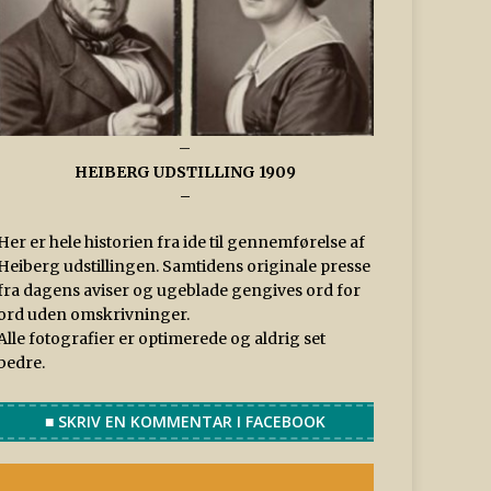
–
HEIBERG UDSTILLING 1909
–
Her er hele historien fra ide til gennemførelse af
Heiberg udstillingen. Samtidens originale presse
fra dagens aviser og ugeblade gengives ord for
ord uden omskrivninger.
Alle fotografier er optimerede og aldrig set
bedre.
■ SKRIV EN KOMMENTAR I FACEBOOK