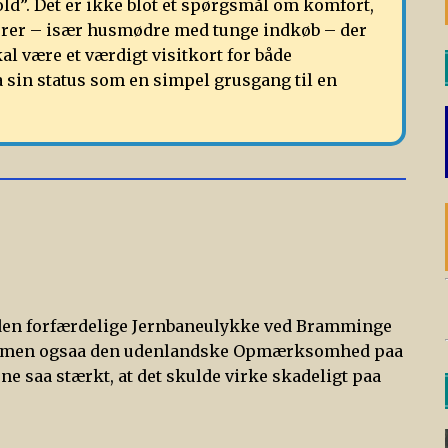
d”. Det er ikke blot et spørgsmål om komfort,
erer – især husmødre med tunge indkøb – der
kal være et værdigt visitkort for både
 sin status som en simpel grusgang til en
t den forfærdelige Jernbaneulykke ved Bramminge
e, men ogsaa den udenlandske Opmærksomhed paa
 saa stærkt, at det skulde virke skadeligt paa