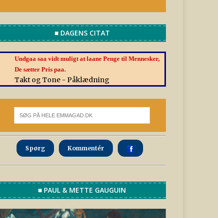
■ DAGENS CITAT
Undgaa saa vidt muligt at laane Penge til Mennesker,
De sætter Pris paa.
Takt og Tone - Påklædning
Spørg
Kommentér
■ PAUL & METTE GAUGUIN