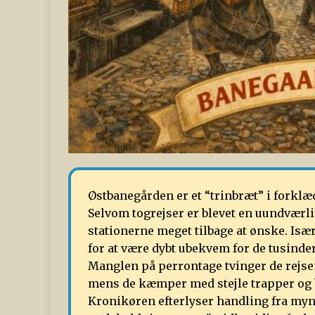
Østbanegården er et “trinbræt” i forklæ
Selvom togrejser er blevet en uundværli
stationerne meget tilbage at ønske. Isæ
for at være dybt ubekvem for de tusinder
Manglen på perrontage tvinger de rejsen
mens de kæmper med stejle trapper og 
Kronikøren efterlyser handling fra mynd