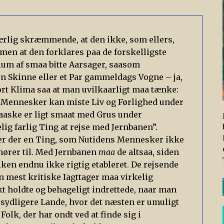
særlig skræmmende, at den ikke, som ellers,
en at den forklares paa de forskelligste
um af smaa bitte Aarsager, saasom
n Skinne eller et Par gammeldags Vogne – ja,
rt Klima saa at man uvilkaarligt maa tænke:
Mennesker kan miste Liv og Førlighed under
maaske er ligt smaat med Grus under
lig farlig Ting at rejse med Jernbanen”.
 er der en Ting, som Nutidens Mennesker ikke
e hører til. Med Jernbanen
maa
de altsaa, siden
iken endnu ikke rigtig etableret. De rejsende
 mest kritiske Iagttager maa virkelig
 holdte og behageligt indrettede, naar man
ydligere Lande, hvor det næsten er umuligt
Folk, der har ondt ved at finde sig i