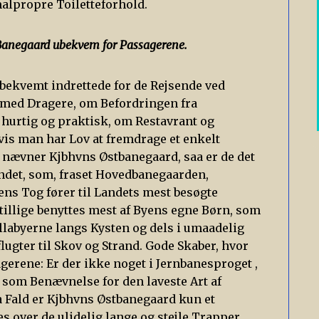
malpropre Toiletteforhold.
 Banegaard ubekvem for Passagerene.
 bekvemt indrettede for de Rejsende ved
t med Dragere, om Befordringen fra
 hurtig og praktisk, om Restavrant og
 Hvis man har Lov at fremdrage et enkelt
 nævner Kjbhvns Østbanegaard, saa er de det
Landet, som, fraset Hovedbanegaarden,
ens Tog fører til Landets mest besøgte
tillige benyttes mest af Byens egne Børn, som
illabyerne langs Kysten og dels i umaadelig
lugter til Skov og Strand. Gode Skaber, hvor
erene: Er der ikke noget i Jernbanesproget ,
som Benævnelse for den laveste Art af
aa Fald er Kjbhvns Østbanegaard kun et
es over de ulidelig lange og stejle Trapper,