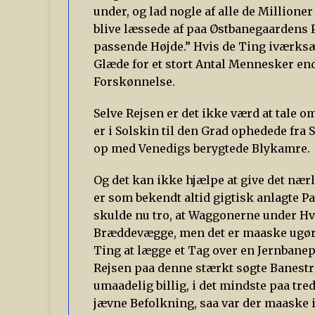
under, og lad nogle af alle de Millione
blive læssede af paa Østbanegaardens Pe
passende Højde.” Hvis de Ting iværksætt
Glæde for et stort Antal Mennesker en
Forskønnelse.
Selve Rejsen er det ikke værd at tale 
er i Solskin til den Grad ophedede fra 
op med Venedigs berygtede Blykamre.
Og det kan ikke hjælpe at give det nær
er som bekendt altid gigtisk anlagte 
skulde nu tro, at Waggonerne under Hvi
Bræddevægge, men det er maaske ugørli
Ting at lægge et Tag over en Jernbanep
Rejsen paa denne stærkt søgte Banes
umaadelig billig, i det mindste paa tre
jævne Befolkning, saa var der maaske ik