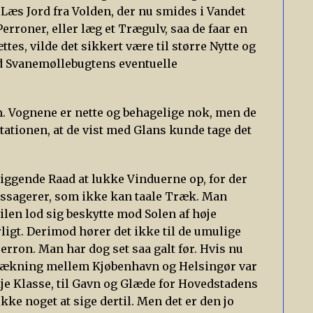
r Læs Jord fra Volden, der nu smides i Vandet
rroner, eller læg et Trægulv, saa de faar en
es, vilde det sikkert være til større Nytte og
d Svanemøllebugtens eventuelle
om. Vognene er nette og behagelige nok, men de
Stationen, at de vist med Glans kunde tage det
liggende Raad at lukke Vinduerne op, for der
Passagerer, som ikke kan taale Træk. Man
len lod sig beskytte mod Solen af høje
gt. Derimod hører det ikke til de umulige
erron. Man har dog set saa galt før. Hvis nu
trækning mellem Kjøbenhavn og Helsingør var
dje Klasse, til Gavn og Glæde for Hovedstadens
ke noget at sige dertil. Men det er den jo