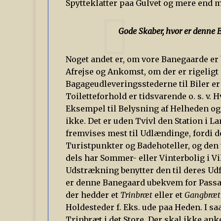
Spytteklatter paa Gulvet og mere end 
Gode Skaber, hvor er denne
Noget andet er, om vore Banegaarde er
Afrejse og Ankomst, om der er rigelig
Bagageudleveringsstederne til Biler er
Toiletteforhold er tidsvarende o. s. v.
Eksempel til Belysning af Helheden og
ikke. Det er uden Tvivl den Station i 
fremvises mest til Udlændinge, fordi d
Turistpunkter og Badehoteller, og den 
dels har Sommer- eller Vinterbolig i V
Udstrækning benytter den til deres Udf
er denne Banegaard ubekvem for Passag
der hedder et
Trinbræt
eller et
Gangbræt
Holdesteder f. Eks. ude paa Heden. I s
Trinbræt i det Store. Der skal ikke ank