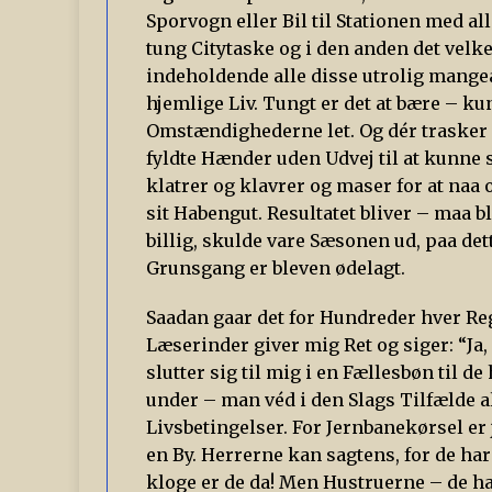
Sporvogn eller Bil til Stationen med al
tung Citytaske og i den anden det ve
indeholdende alle disse utrolig mange
hjemlige Liv. Tungt er det at bære – 
Omstændighederne let. Og dér trasker 
fyldte Hænder uden Udvej til at kunne 
klatrer og klavrer og maser for at naa
sit Habengut. Resultatet bliver – maa bl
billig, skulde vare Sæsonen ud, paa de
Grunsgang er bleven ødelagt.
Saadan gaar det for Hundreder hver Regn
Læserinder giver mig Ret og siger: “Ja,
slutter sig til mig i en Fællesbøn til 
under – man véd i den Slags Tilfælde a
Livsbetingelser. For Jernbanekørsel er 
en By. Herrerne kan sagtens, for de har
kloge er de da! Men Hustruerne – de har