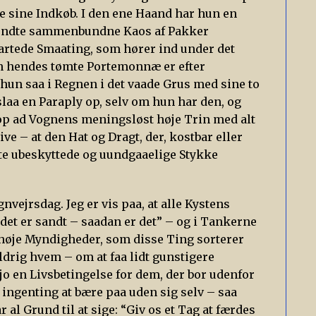
le sine Indkøb. I den ene Haand har hun en
lkendte sammenbundne Kaos af Pakker
artede Smaating, som hører ind under det
kun hendes tømte Portemonnæ er efter
hun saa i Regnen i det vaade Grus med sine to
slaa en Paraply op, selv om hun har den, og
 op ad Vognens meningsløst høje Trin med alt
ive – at den Hat og Dragt, der, kostbar eller
tte ubeskyttede og uundgaaelige Stykke
vejrsdag. Jeg er vis paa, at alle Kystens
 det er sandt – saadan er det” – og i Tankerne
de høje Myndigheder, som disse Ting sorterer
ldrig hvem – om at faa lidt gunstigere
jo en Livsbetingelse for dem, der bor udenfor
 ingenting at bære paa uden sig selv – saa
 al Grund til at sige: “Giv os et Tag at færdes