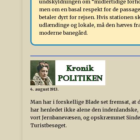
undskyldningen om “midlertidige forhol
men om en basal respekt for de passag
betaler dyrt for rejsen. Hvis stationen s
udlændinge og lokale, må den hæves fra
moderne banegård.
4. august 1913.
Man har i forskellige Blade set fremsat, a
har henledet ikke alene den indenlandsk
vort Jernbanevæsen, og opskræmmet Sindene
Turistbesøget.