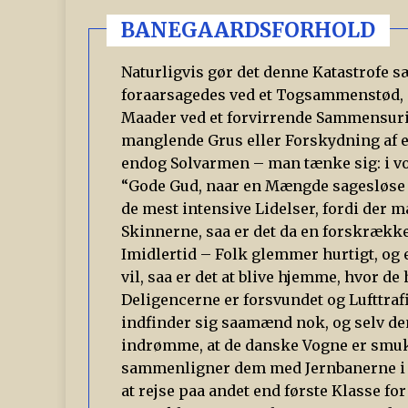
BANEGAARDSFORHOLD
Naturligvis gør det denne Katastrofe 
foraarsagedes ved et Togsammenstød, m
Maader ved et forvirrende Sammensuri
manglende Grus eller Forskydning af e
endog Solvarmen – man tænke sig: i vo
“Gode Gud, naar en Mængde sagesløse 
de mest intensive Lidelser, fordi der 
Skinnerne, saa er det da en forskrække
Imidlertid – Folk glemmer hurtigt, og
vil, saa er det at blive hjemme, hvor d
Deligencerne er forsvundet og Lufttraf
indfinder sig saamænd nok, og selv den
indrømme, at de danske Vogne er smukt
sammenligner dem med Jernbanerne i s
at rejse paa andet end første Klasse for 