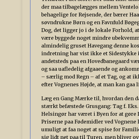
der maa tilbagelægges mellem Ventelok
behagelige for Rejsende, der bærer Ha
søvndrukne Børn og en Favnfuld Bøge
Dog, det ligger jo i de lokale Forhold,
være byggede noget mindre ubekvemme
almindelig gruset Havegang denne ko
indretning har vist ikke et Sidestykke 
andetsteds paa en Hovedbanegaard være
og saa uafledelig afgaaende og anko
– særlig mod Regn – af et Tag, og at i
efter Vognenes Højde, at man kan gaa l
Læg en Gang Mærke til, hvordan den da
stærkt befæstede Grusgang: Tag f. Eks
Helsingør har været i Byen for at gøre 
Priserne paa Fødemidler ved Vognene l
umuligt at faa noget at spise for Fami
sig lidt net paa til Turen, men bliver 