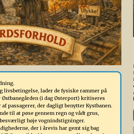
dning.
g livsbetingelse, lader de fysiske rammer på
r Østbanegården (i dag Østerport) kritiseres
 af passagerer, der dagligt benytter Kystbanen.
de til at pøse gennem regn og vådt grus,
besværligt høje vognindstigninger.
ighederne, der i årevis har gemt sig bag