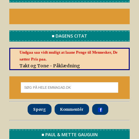
■ DAGENS CITAT
Undgaa saa vidt muligt at laane Penge til Mennesker, De
sætter Pris paa.
Takt og Tone - Påklædning
Spørg
Kommentér
■ PAUL & METTE GAUGUIN