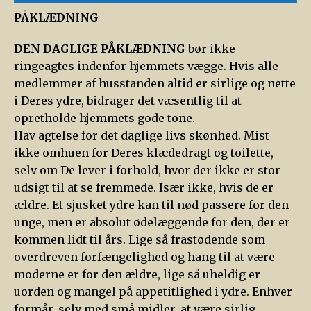
PÅKLÆDNING
DEN DAGLIGE PÅKLÆDNING
bør ikke
ringeagtes indenfor hjemmets vægge. Hvis alle
medlemmer af husstanden altid er sirlige og nette
i Deres ydre, bidrager det væsentlig til at
opretholde hjemmets gode tone.
Hav agtelse for det daglige livs skønhed. Mist
ikke omhuen for Deres klædedragt og toilette,
selv om De lever i forhold, hvor der ikke er stor
udsigt til at se fremmede. Især ikke, hvis de er
ældre. Et sjusket ydre kan til nød passere for den
unge, men er absolut ødelæggende for den, der er
kommen lidt til års. Lige så frastødende som
overdreven forfængelighed og hang til at være
moderne er for den ældre, lige så uheldig er
uorden og mangel på appetitlighed i ydre. Enhver
formår, selv med små midler, at være sirlig.