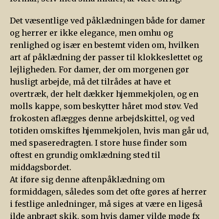
Det væsentlige ved påklædningen både for damer
og herrer er ikke elegance, men omhu og
renlighed og især en bestemt viden om, hvilken
art af påklædning der passer til klokkeslettet og
lejligheden. For damer, der om morgenen gør
husligt arbejde, må det tilrådes at have et
overtræk, der helt dækker hjemmekjolen, og en
molls kappe, som beskytter håret mod støv. Ved
frokosten aflægges denne arbejdskittel, og ved
totiden omskiftes hjemmekjolen, hvis man går ud,
med spaseredragten. I store huse finder som
oftest en grundig omklædning sted til
middagsbordet.
At iføre sig denne aftenpåklædning om
formiddagen, således som det ofte gøres af herrer
i festlige anledninger, må siges at være en ligeså
ilde anbragt skik, som hvis damer vilde møde fx