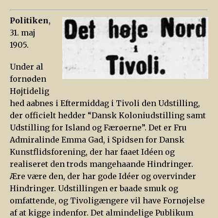
Politiken
,
31. maj
1905.
Under al
fornøden
Højtidelig
hed aabnes i Eftermiddag i Tivoli den Udstilling,
der officielt hedder “Dansk Koloniudstilling samt
Udstilling for Island og Færøerne”. Det er Fru
Admiralinde Emma Gad, i Spidsen for Dansk
Kunstflidsforening, der har faaet Idéen og
realiseret den trods mangehaande Hindringer.
Ære være den, der har gode Idéer og overvinder
Hindringer. Udstillingen er baade smuk og
omfattende, og Tivoligængere vil have Fornøjelse
af at kigge indenfor. Det almindelige Publikum