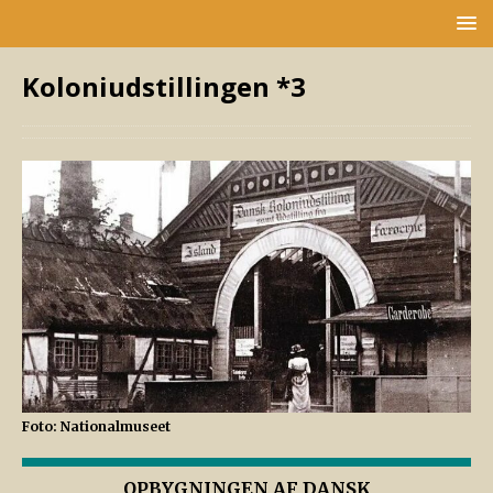
Koloniudstillingen *3
Foto: Nationalmuseet
OPBYGNINGEN AF DANSK