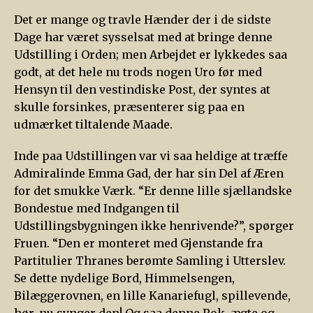
Det er mange og travle Hænder der i de sidste
Dage har været sysselsat med at bringe denne
Udstilling i Orden; men Arbejdet er lykkedes saa
godt, at det hele nu trods nogen Uro før med
Hensyn til den vestindiske Post, der syntes at
skulle forsinkes, præsenterer sig paa en
udmærket tiltalende Maade.
Inde paa Udstillingen var vi saa heldige at træffe
Admiralinde Emma Gad, der har sin Del af Æren
for det smukke Værk. “Er denne lille sjællandske
Bondestue med Indgangen til
Udstillingsbygningen ikke henrivende?”, spørger
Fruen. “Den er monteret med Gjenstande fra
Partitulier Thranes berømte Samling i Utterslev.
Se dette nydelige Bord, Himmelsengen,
Bilæggerovnen, en lille Kanariefugl, spillevende,
hør, nu synger den! Og saa denne Rok, ægte og