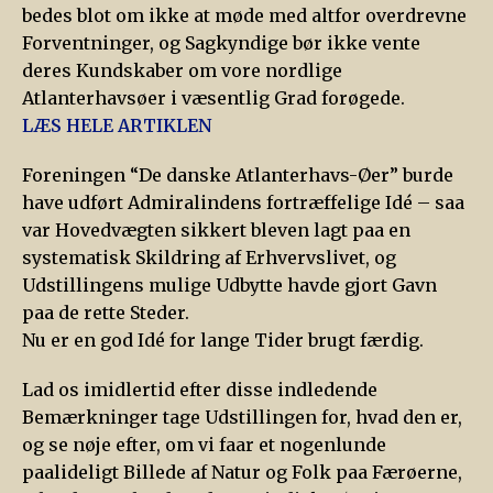
bedes blot om ikke at møde med altfor overdrevne
Forventninger, og Sagkyndige bør ikke vente
deres Kundskaber om vore nordlige
Atlanterhavsøer i væsentlig Grad forøgede.
LÆS HELE ARTIKLEN
Foreningen “De danske Atlanterhavs-Øer” burde
have udført Admiralindens fortræffelige Idé – saa
var Hovedvægten sikkert bleven lagt paa en
systematisk Skildring af Erhvervslivet, og
Udstillingens mulige Udbytte havde gjort Gavn
paa de rette Steder.
Nu er en god Idé for lange Tider brugt færdig.
Lad os imidlertid efter disse indledende
Bemærkninger tage Udstillingen for, hvad den er,
og se nøje efter, om vi faar et nogenlunde
paalideligt Billede af Natur og Folk paa Færøerne,