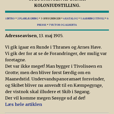
KOLONIUDSTILLING.
1 INTRO
*
2 PLANLÆGNING
* 3 OPBYGNINGEN *
4 KATALOG
*
5 AABNING I TIVOLI
*
6
PRESSE
*
7 VICTOR OG ALBERTA
Adresseavisen
, 13. maj 1905.
Vi gik igaar en Runde i Thranes og Arnes Have.
Vi gik der for at se de Forandringer, der mulig var
foretagne.
Det var ikke meget! Man bygger i Tivolisøen en
Grotte; men den bliver først færdig om en
Maanedstid. Undervandspanoramaet forsvinder,
og Skibet bliver nu anvendt til en Kæmpegynge,
der vistnok skal illudere et Skib i Søgang.
Der vil komme megen Søsyge ud af det!
Læs hele artiklen