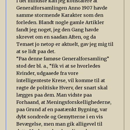
I det mindste kan jeg konstatere at
Generalforsamlingen Anno 1907 havde
samme stormende Karakter som den
forleden. Blandt nogle gamle Artikler
fandt jeg noget, jeg den Gang havde
skrevet om en saadan Aften, og da
Temaet jo netop er aktuelt, gav jeg mig til
at se lidt paa det.
“Paa denne famøse Generalforsamling”
stod der bl. a., “fik vi at se hvorledes
Kvinder, udgaaede fra vore
intelligenteste Krese, vil komme til at
røgte de politiske Hverv, der snart skal
lægges paa dem. Man vidste paa
Forhaand, at Meningsforskellighederne,
paa Grund af en paatænkt Bygning, var
dybt sondrede og Gemytterne i en vis
Bevægelse, men man gik alligevel til