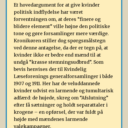
Et hovedargument for at give kvinder
politisk indflydelse har været
forventningen om, at deres “finere og
blidere element” ville højne den politiske
tone og gøre forsamlinger mere værdige.
Kronikøren stiller dog spørgsmålstegn
ved denne antagelse, da der er tegn på, at
kvinder ikke er bedre end mænd til at
undgå “krasse stemningsudbrud”. Som
bevis henvises der til Kvindelig
Læseforenings generalforsamlinger i både
1907 og 1911. Her har de veluddannede
kvinder udvist en larmende og tumultarisk
adfærd: de hujede, skreg om “Afslutning”
efter få sætninger og holdt separattaler i
krogene – en opførsel, der var fuldt på
højde med mændenes larmende
valgkampagner.