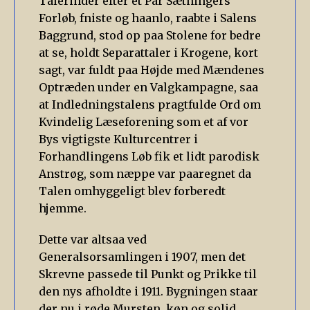
Talerinder efter et Par Sætningers
Forløb, fniste og haanlo, raabte i Salens
Baggrund, stod op paa Stolene for bedre
at se, holdt Separattaler i Krogene, kort
sagt, var fuldt paa Højde med Mændenes
Optræden under en Valgkampagne, saa
at Indledningstalens pragtfulde Ord om
Kvindelig Læseforening som et af vor
Bys vigtigste Kulturcentrer i
Forhandlingens Løb fik et lidt parodisk
Anstrøg, som næppe var paaregnet da
Talen omhyggeligt blev forberedt
hjemme.
Dette var altsaa ved
Generalsorsamlingen i 1907, men det
Skrevne passede til Punkt og Prikke til
den nys afholdte i 1911. Bygningen staar
der nu i røde Mursten, køn og solid,