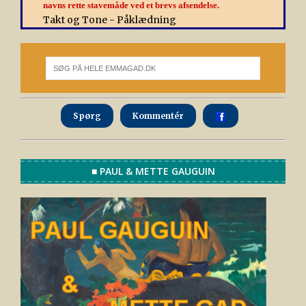
navns rette stavemåde ved et brevs afsendelse.
Takt og Tone - Påklædning
Spørg
Kommentér
■ PAUL & METTE GAUGUIN