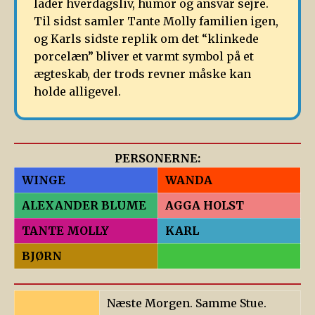
lader hverdagsliv, humor og ansvar sejre.
Til sidst samler Tante Molly familien igen,
og Karls sidste replik om det “klinkede
porcelæn” bliver et varmt symbol på et
ægteskab, der trods revner måske kan
holde alligevel.
PERSONERNE:
WINGE
WANDA
ALEXANDER BLUME
AGGA HOLST
TANTE MOLLY
KARL
BJØRN
Næste Morgen. Samme Stue.