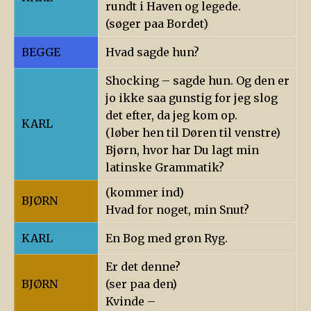
rundt i Haven og legede.
(søger paa Bordet)
BEGGE
Hvad sagde hun?
Shocking – sagde hun. Og den er
jo ikke saa gunstig for jeg slog
det efter, da jeg kom op.
KARL
(løber hen til Døren til venstre)
Bjørn, hvor har Du lagt min
latinske Grammatik?
(kommer ind)
BJØRN
Hvad for noget, min Snut?
KARL
En Bog med grøn Ryg.
Er det denne?
BJØRN
(ser paa den)
Kvinde –