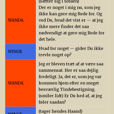
(sætter sig i Sofaen)
Der er noget i mig nu, som jeg
ikke kan gøre mig Rede for. Og
WANDA
ved Du, hvad det vist er — at jeg
ikke mere finder det saa
nødvendigt at gøre mig Rede for
det hele.
Hvad for noget — gider Du ikke
WINGE
trevle noget op?
Jeg er bleven træt af at være saa
sammensat. Her er saa dejlig
fredeligt. Ja, det er, som jeg var
WANDA
kommen hjem efter en meget
besværlig Tindebestigning.
(smiler lidt) Er Du ked af, at jeg
føler saadan?
(tager hendes Haand)