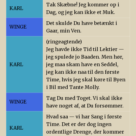
Tak Skæbne! Jeg kommer op i
KARL
Dag, og jeg kan ikke et Muk.
Det skulde Du have betænkt i
WINGE
Gaar, min Ven.
(ringeagtende)
Jeg havde ikke Tid til Lektier —
jeg spulede jo Baaden. Men hør,
KARL
jeg maa skam have en Seddel,
jeg kan ikke naa til den første
Time, hvis jeg skal køre til Byen
i Bil med Tante Molly.
Tag Du med Toget. Vi skal ikke
WINGE
have noget af, at Du forsømmer.
Hvad saa — vi har Sang i første
Time. Det er der dog ingen
KARL
ordentlige Drenge, der kommer