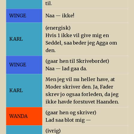
til.
WINGE
Naa — ikke!
(energisk)
Hvis 1 ikke vil give mig en
KARL
Seddel, saa beder jeg Agga om
den.
(gaar hen til Skrivebordet)
WINGE
Naa — lad gaa da.
Men jeg vil nu heller have, at
Moder skriver den. Ja, Fader
KARL
skrev jo ogsaa forleden, da jeg
ikke havde forstuvet Haanden.
(gaar hen og skriver)
WANDA
Lad saa blot mig —
(ivrig)