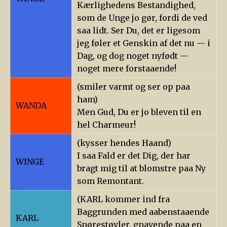
Kærlighedens Bestandighed,
som de Unge jo gør, fordi de ved
saa lidt. Ser Du, det er ligesom
jeg føler et Genskin af det nu — i
Dag, og dog noget nyfødt —
noget mere forstaaende!
(smiler varmt og ser op paa
ham)
WANDA
Men Gud, Du er jo bleven til en
hel Charmeur!
(kysser hendes Haand)
I saa Fald er det Dig, der har
WINGE
bragt mig til at blomstre paa Ny
som Remontant.
(KARL kommer ind fra
Baggrunden med aabenstaaende
KARL
Snørestøvler, gnavende paa en