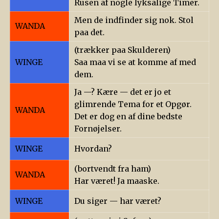
Rusen af nogle lyksalige Timer.
Men de indfinder sig nok. Stol
WANDA
paa det.
(trækker paa Skulderen)
WINGE
Saa maa vi se at komme af med
dem.
Ja —? Kære — det er jo et
glimrende Tema for et Opgør.
WANDA
Det er dog en af dine bedste
Fornøjelser.
WINGE
Hvordan?
(bortvendt fra ham)
WANDA
Har været! Ja maaske.
WINGE
Du siger — har været?