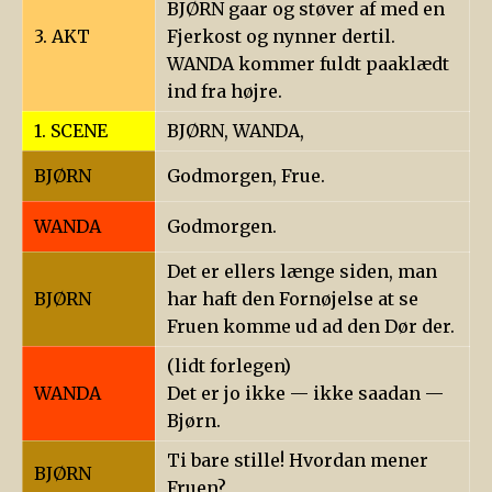
BJØRN gaar og støver af med en
3. AKT
Fjerkost og nynner dertil.
WANDA kommer fuldt paaklædt
ind fra højre.
1. SCENE
BJØRN, WANDA,
BJØRN
Godmorgen, Frue.
WANDA
Godmorgen.
Det er ellers længe siden, man
BJØRN
har haft den Fornøjelse at se
Fruen komme ud ad den Dør der.
(lidt forlegen)
WANDA
Det er jo ikke — ikke saadan —
Bjørn.
Ti bare stille! Hvordan mener
BJØRN
Fruen?