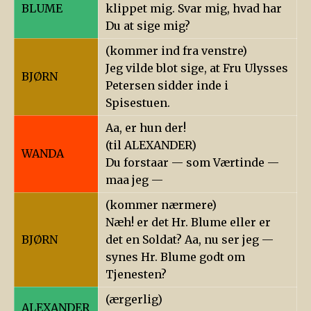
BLUME
klippet mig. Svar mig, hvad har
Du at sige mig?
(kommer ind fra venstre)
Jeg vilde blot sige, at Fru Ulysses
BJØRN
Petersen sidder inde i
Spisestuen.
Aa, er hun der!
(til ALEXANDER)
WANDA
Du forstaar — som Værtinde —
maa jeg —
(kommer nærmere)
Næh! er det Hr. Blume eller er
BJØRN
det en Soldat? Aa, nu ser jeg —
synes Hr. Blume godt om
Tjenesten?
(ærgerlig)
ALEXANDER