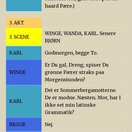
haard Pære.)
3. AKT
WINGE, WANDA, KARL. Senere
3. SCENE
BJØRN
KARL
Godmorgen, begge To.
Er Du gal, Dreng, spiser Du
WINGE
grønne Pærer straks paa
Morgenstunden?
Det er Sommerbergamotterne.
De er modne. Næsten. Mor, har I
KARL
ikke set min latinske
Grammatik?
BEGGE
Nej.