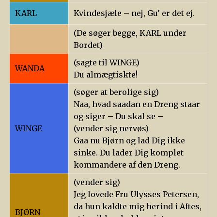
KARL
Kvindesjæle – nej, Gu’ er det ej.
(De søger begge, KARL under
Bordet)
(sagte til WINGE)
WANDA
Du almægtiskte!
(søger at berolige sig)
Naa, hvad saadan en Dreng staar
og siger – Du skal se –
WINGE
(vender sig nervøs)
Gaa nu Bjørn og lad Dig ikke
sinke. Du lader Dig komplet
kommandere af den Dreng.
(vender sig)
Jeg lovede Fru Ulysses Petersen,
da hun kaldte mig herind i Aftes,
BJØRN