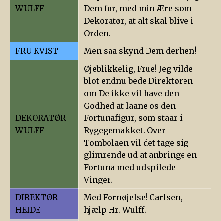
WULFF
Dem for, med min Ære som
Dekoratør, at alt skal blive i
Orden.
FRU KVIST
Men saa skynd Dem derhen!
Øjeblikkelig, Frue! Jeg vilde
blot endnu bede Direktøren
om De ikke vil have den
Godhed at laane os den
DEKORATØR
Fortunafigur, som staar i
WULFF
Rygegemakket. Over
Tombolaen vil det tage sig
glimrende ud at anbringe en
Fortuna med udspilede
Vinger.
DIREKTØR
Med Fornøjelse! Carlsen,
HEIDE
hjælp Hr. Wulff.