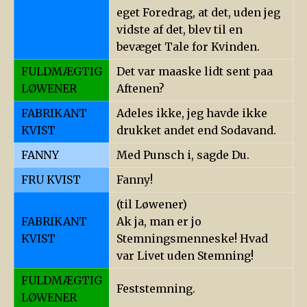
eget Foredrag, at det, uden jeg
vidste af det, blev til en
bevæget Tale for Kvinden.
FULDMÆGTIG
Det var maaske lidt sent paa
LØWENER
Aftenen?
FABRIKANT
Adeles ikke, jeg havde ikke
KVIST
drukket andet end Sodavand.
FANNY
Med Punsch i, sagde Du.
FRU KVIST
Fanny!
(til Løwener)
FABRIKANT
Ak ja, man er jo
KVIST
Stemningsmenneske! Hvad
var Livet uden Stemning!
FULDMÆGTIG
Feststemning.
LØWENER