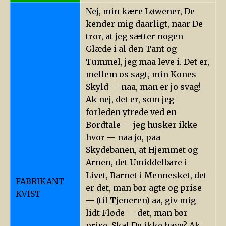
Nej, min kære Løwener, De
kender mig daarligt, naar De
tror, at jeg sætter nogen
Glæde i al den Tant og
Tummel, jeg maa leve i. Det er,
mellem os sagt, min Kones
Skyld — naa, man er jo svag!
Ak nej, det er, som jeg
forleden ytrede ved en
Bordtale — jeg husker ikke
hvor — naa jo, paa
Skydebanen, at Hjemmet og
Arnen, det Umiddelbare i
Livet, Barnet i Mennesket, det
FABRIKANT
er det, man bør agte og prise
KVIST
— (til Tjeneren) aa, giv mig
lidt Fløde — det, man bør
prise. Skal De ikke have? Ak