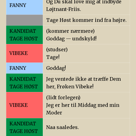
Og Du skal love mig at indbyde
FANNY
Løjtnant-Friis.
Tage Høst kommer ind fra højre.
KANDIDAT
(kommer nærmere)
TAGE HØST
Goddag — undskyld!
(studser)
VIBEKE
Tage!
FANNY
Goddag!
KANDIDAT
Jeg ventede ikke at træffe Dem
TAGE HØST
her, Frøken Vibeke!
(lidt forlegen)
VIBEKE
Jeg er her til Middag med min
Moder
KANDIDAT
Naa saaledes.
TAGE HØST