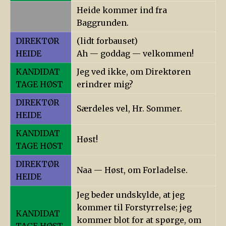
Heide kommer ind fra
Baggrunden.
DIREKTØR
(lidt forbauset)
HEIDE
Ah — goddag — velkommen!
KANDIDAT
Jeg ved ikke, om Direktøren
TAGE HØST
erindrer mig?
DIREKTØR
Særdeles vel, Hr. Sommer.
HEIDE
KANDIDAT
Høst!
TAGE HØST
DIREKTØR
Naa — Høst, om Forladelse.
HEIDE
Jeg beder undskylde, at jeg
kommer til Forstyrrelse; jeg
KANDIDAT
kommer blot for at spørge, om