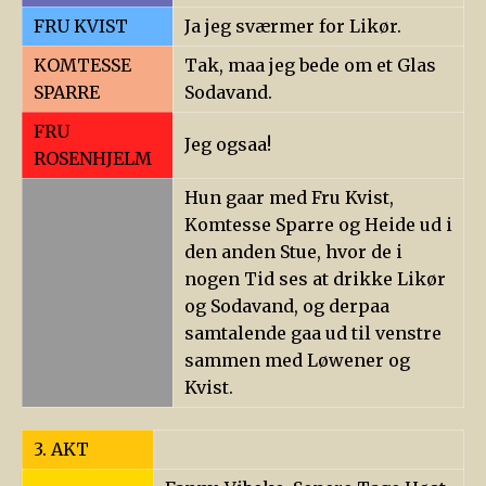
FRU KVIST
Ja jeg sværmer for Likør.
KOMTESSE
Tak, maa jeg bede om et Glas
SPARRE
Sodavand.
FRU
Jeg ogsaa!
ROSENHJELM
Hun gaar med Fru Kvist,
Komtesse Sparre og Heide ud i
den anden Stue, hvor de i
nogen Tid ses at drikke Likør
og Sodavand, og derpaa
samtalende gaa ud til venstre
sammen med Løwener og
Kvist.
3. AKT