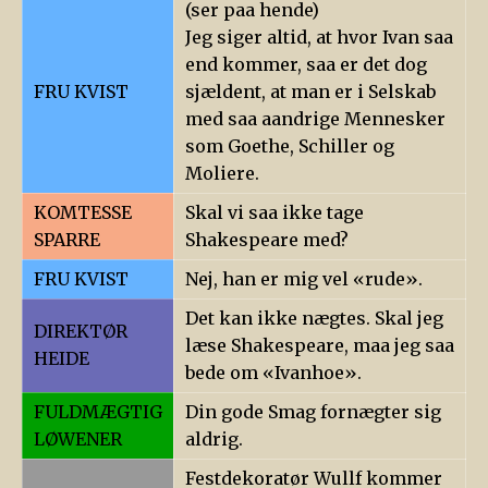
(ser paa hende)
Jeg siger altid, at hvor Ivan saa
end kommer, saa er det dog
FRU KVIST
sjældent, at man er i Selskab
med saa aandrige Mennesker
som Goethe, Schiller og
Moliere.
KOMTESSE
Skal vi saa ikke tage
SPARRE
Shakespeare med?
FRU KVIST
Nej, han er mig vel «rude».
Det kan ikke nægtes. Skal jeg
DIREKTØR
læse Shakespeare, maa jeg saa
HEIDE
bede om «Ivanhoe».
FULDMÆGTIG
Din gode Smag fornægter sig
LØWENER
aldrig.
Festdekoratør Wullf kommer