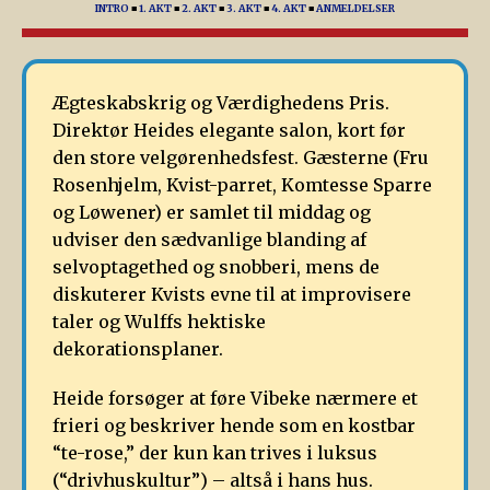
INTRO
■
1. AKT
■
2. AKT
■
3. AKT
■
4. AKT
■
ANMELDELSER
Ægteskabskrig og Værdighedens Pris.
Direktør Heides elegante salon, kort før
den store velgørenhedsfest. Gæsterne (Fru
Rosenhjelm, Kvist-parret, Komtesse Sparre
og Løwener) er samlet til middag og
udviser den sædvanlige blanding af
selvoptagethed og snobberi, mens de
diskuterer Kvists evne til at improvisere
taler og Wulffs hektiske
dekorationsplaner.
Heide forsøger at føre Vibeke nærmere et
frieri og beskriver hende som en kostbar
“te-rose,” der kun kan trives i luksus
(“drivhuskultur”) – altså i hans hus.