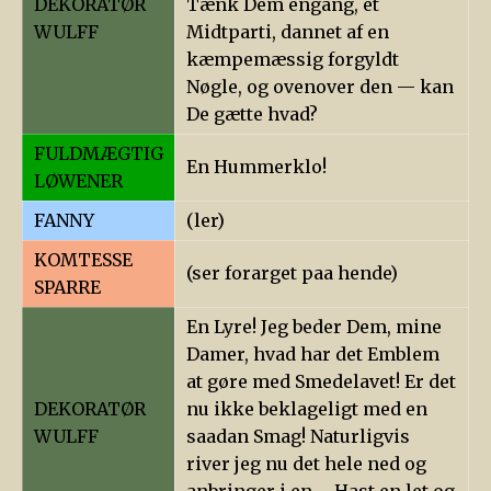
DEKORATØR
Tænk Dem engang, et
WULFF
Midtparti, dannet af en
kæmpemæssig forgyldt
Nøgle, og ovenover den — kan
De gætte hvad?
FULDMÆGTIG
En Hummerklo!
LØWENER
FANNY
(ler)
KOMTESSE
(ser forarget paa hende)
SPARRE
En Lyre! Jeg beder Dem, mine
Damer, hvad har det Emblem
at gøre med Smedelavet! Er det
DEKORATØR
nu ikke beklageligt med en
WULFF
saadan Smag! Naturligvis
river jeg nu det hele ned og