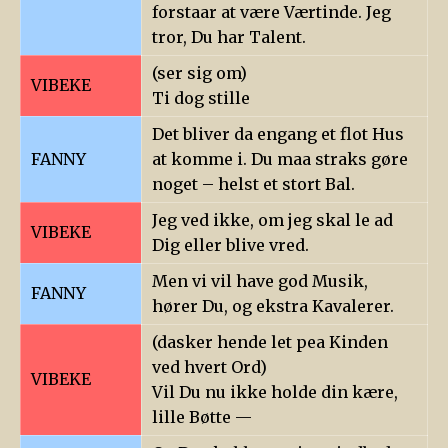
forstaar at være Værtinde. Jeg
tror, Du har Talent.
(ser sig om)
VIBEKE
Ti dog stille
Det bliver da engang et flot Hus
FANNY
at komme i. Du maa straks gøre
noget – helst et stort Bal.
Jeg ved ikke, om jeg skal le ad
VIBEKE
Dig eller blive vred.
Men vi vil have god Musik,
FANNY
hører Du, og ekstra Kavalerer.
(dasker hende let pea Kinden
ved hvert Ord)
VIBEKE
Vil Du nu ikke holde din kære,
lille Bøtte —