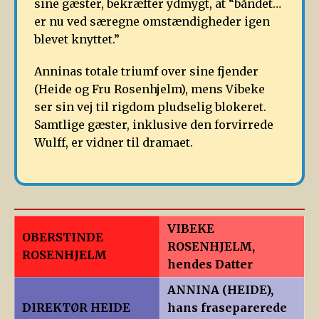
sine gæster, bekræfter ydmygt, at “båndet…
er nu ved særegne omstændigheder igen
blevet knyttet.”
Anninas totale triumf over sine fjender
(Heide og Fru Rosenhjelm), mens Vibeke
ser sin vej til rigdom pludselig blokeret.
Samtlige gæster, inklusive den forvirrede
Wulff, er vidner til dramaet.
VIBEKE
OBERSTINDE
ROSENHJELM,
ROSENHJELM
hendes Datter
ANNINA (HEIDE),
DIREKTØR HEIDE
hans fraseparerede