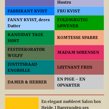
Hustru
FABRIKANT KVIST
FRU KVIST
FANNY KVIST, deres
FULDMÆGTIG
Datter
LØWENER
KANDIDAT TAGE
KOMTESSE SPARRE
HØST
FESTDEKORATØR
MADAM SØRENSEN
WULFF
JUSTITSRAAD
LØJTNANT FRIIS
ENGBØLLE
EN PIGE – EN
DAMER & HERRER
OPVARTER
En elegant møbleret Salon hos
Heide. I Baggrunden ses