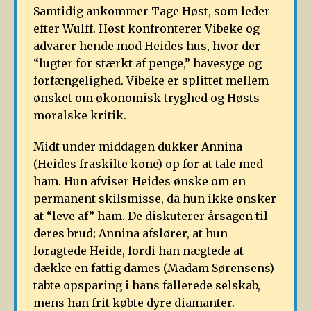
Samtidig ankommer Tage Høst, som leder
efter Wulff. Høst konfronterer Vibeke og
advarer hende mod Heides hus, hvor der
“lugter for stærkt af penge,” havesyge og
forfængelighed. Vibeke er splittet mellem
ønsket om økonomisk tryghed og Høsts
moralske kritik.
Midt under middagen dukker Annina
(Heides fraskilte kone) op for at tale med
ham. Hun afviser Heides ønske om en
permanent skilsmisse, da hun ikke ønsker
at “leve af” ham. De diskuterer årsagen til
deres brud; Annina afslører, at hun
foragtede Heide, fordi han nægtede at
dække en fattig dames (Madam Sørensens)
tabte opsparing i hans fallerede selskab,
mens han frit købte dyre diamanter.