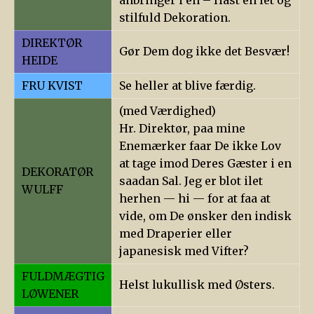
anbringer i en – Hast en let og
stilfuld Dekoration.
DIREKTØR
Gør Dem dog ikke det Besvær!
HEIDE
FRU KVIST
Se heller at blive færdig.
(med Værdighed)
Hr. Direktør, paa mine
Enemærker faar De ikke Lov
at tage imod Deres Gæster i en
DEKORATØR
saadan Sal. Jeg er blot ilet
WULFF
herhen — hi — for at faa at
vide, om De ønsker den indisk
med Draperier eller
japanesisk med Vifter?
FULDMÆGTIG
Helst lukullisk med Østers.
LØWENER