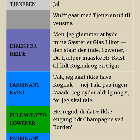
TJENEREN
Ja!
Wulff gaar med Tjeneren ud til
venstre.
Men, jeg glemmer at byde
mine Gæster et Glas Likør —
DIREKTØR
den staar der inde. Løwener,
HEIDE
Du hjælper maaske Hr. Kvist
til lidt Kognak og en Cigar.
Tak, jeg skal ikke have
FABRIKANT
Kognak — nej Tak, paa ingen
KVIST
Maade. Jeg nyder aldrig noget,
før jeg skal tale.
Herregud, drak De ikke
FULDMÆGTIG
engang lidt Champagne ved
LØWENER
Bordet?
FABRIKANT