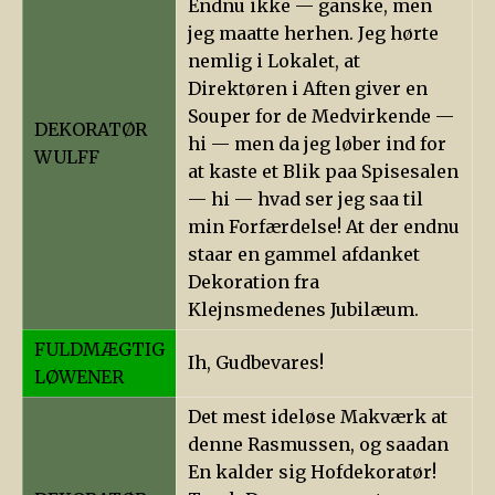
Endnu ikke — ganske, men
jeg maatte herhen. Jeg hørte
nemlig i Lokalet, at
Direktøren i Aften giver en
Souper for de Medvirkende —
DEKORATØR
hi — men da jeg løber ind for
WULFF
at kaste et Blik paa Spisesalen
— hi — hvad ser jeg saa til
min Forfærdelse! At der endnu
staar en gammel afdanket
Dekoration fra
Klejnsmedenes Jubilæum.
FULDMÆGTIG
Ih, Gudbevares!
LØWENER
Det mest ideløse Makværk at
denne Rasmussen, og saadan
En kalder sig Hofdekoratør!