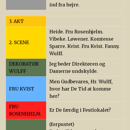
ind fra hejre.
3. AKT
Heide. Fru Rosenhjelm.
Vibeke. Løwener. Komtesse
2. SCENE
Sparre. Kvist. Fru Kvist. Fanny.
Wulff.
DEKORATØR
Jeg beder Direktøren og
WULFF
Damerne undskylde.
Men Gudbevares, Hr. Wulff,
FRU KVIST
hvor har De Tid at komme
her?
FRU
Er De færdig i Festlokalet?
ROSENHJELM
(forpustet)