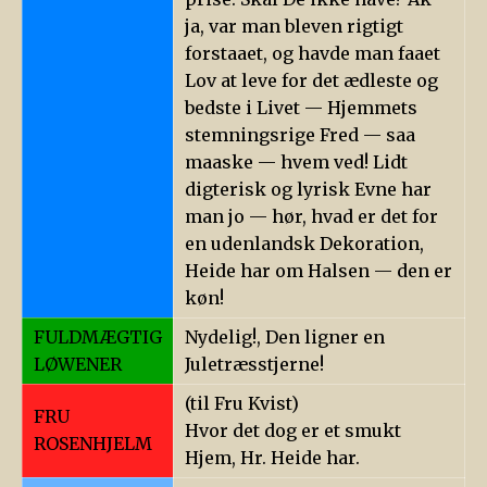
ja, var man bleven rigtigt
forstaaet, og havde man faaet
Lov at leve for det ædleste og
bedste i Livet — Hjemmets
stemningsrige Fred — saa
maaske — hvem ved! Lidt
digterisk og lyrisk Evne har
man jo — hør, hvad er det for
en udenlandsk Dekoration,
Heide har om Halsen — den er
køn!
FULDMÆGTIG
Nydelig!, Den ligner en
LØWENER
Juletræsstjerne!
(til Fru Kvist)
FRU
Hvor det dog er et smukt
ROSENHJELM
Hjem, Hr. Heide har.