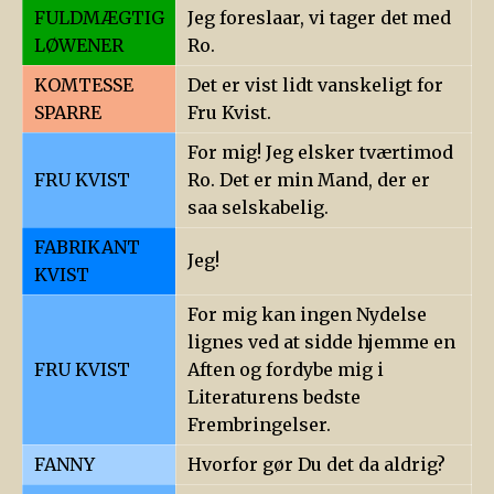
FULDMÆGTIG
Jeg foreslaar, vi tager det med
LØWENER
Ro.
KOMTESSE
Det er vist lidt vanskeligt for
SPARRE
Fru Kvist.
For mig! Jeg elsker tværtimod
FRU KVIST
Ro. Det er min Mand, der er
saa selskabelig.
FABRIKANT
Jeg!
KVIST
For mig kan ingen Nydelse
lignes ved at sidde hjemme en
FRU KVIST
Aften og fordybe mig i
Literaturens bedste
Frembringelser.
FANNY
Hvorfor gør Du det da aldrig?