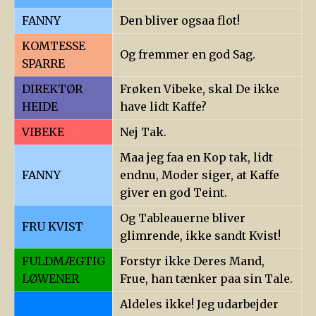
FANNY
Den bliver ogsaa flot!
KOMTESSE
Og fremmer en god Sag.
SPARRE
DIREKTØR
Frøken Vibeke, skal De ikke
HEIDE
have lidt Kaffe?
VIBEKE
Nej Tak.
Maa jeg faa en Kop tak, lidt
FANNY
endnu, Moder siger, at Kaffe
giver en god Teint.
Og Tableauerne bliver
FRU KVIST
glimrende, ikke sandt Kvist!
FULDMÆGTIG
Forstyr ikke Deres Mand,
LØWENER
Frue, han tænker paa sin Tale.
Aldeles ikke! Jeg udarbejder