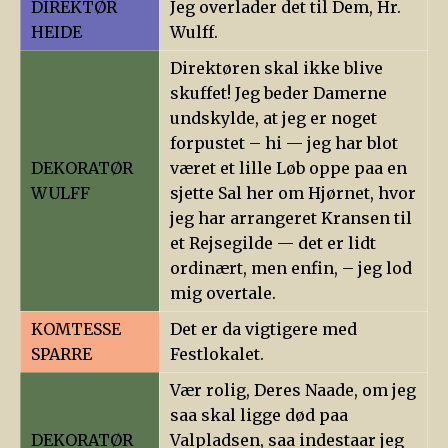
DIREKTØR
Jeg overlader det til Dem, Hr.
HEIDE
Wulff.
Direktøren skal ikke blive
skuffet! Jeg beder Damerne
undskylde, at jeg er noget
forpustet – hi — jeg har blot
DEKORATØR
været et lille Løb oppe paa en
WULFF
sjette Sal her om Hjørnet, hvor
jeg har arrangeret Kransen til
et Rejsegilde — det er lidt
ordinært, men enfin, – jeg lod
mig overtale.
KOMTESSE
Det er da vigtigere med
SPARRE
Festlokalet.
Vær rolig, Deres Naade, om jeg
saa skal ligge død paa
DEKORATØR
Valpladsen, saa indestaar jeg