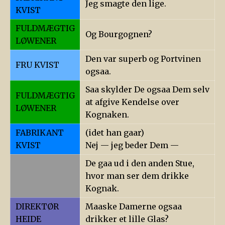
Jeg smagte den lige.
KVIST
FULDMÆGTIG
Og Bourgognen?
LØWENER
Den var superb og Portvinen
FRU KVIST
ogsaa.
Saa skylder De ogsaa Dem selv
FULDMÆGTIG
at afgive Kendelse over
LØWENER
Kognaken.
FABRIKANT
(idet han gaar)
KVIST
Nej — jeg beder Dem —
De gaa ud i den anden Stue,
hvor man ser dem drikke
Kognak.
DIREKTØR
Maaske Damerne ogsaa
HEIDE
drikker et lille Glas?