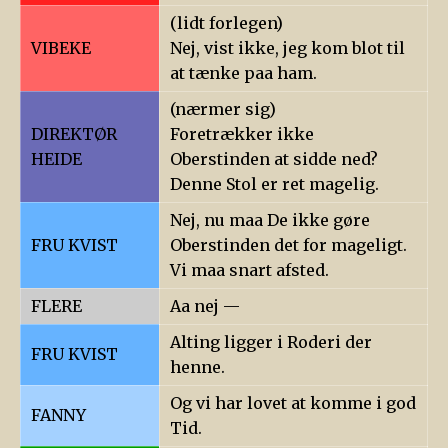
(lidt forlegen)
VIBEKE
Nej, vist ikke, jeg kom blot til
at tænke paa ham.
(nærmer sig)
DIREKTØR
Foretrækker ikke
HEIDE
Oberstinden at sidde ned?
Denne Stol er ret magelig.
Nej, nu maa De ikke gøre
FRU KVIST
Oberstinden det for mageligt.
Vi maa snart afsted.
FLERE
Aa nej —
Alting ligger i Roderi der
FRU KVIST
henne.
Og vi har lovet at komme i god
FANNY
Tid.