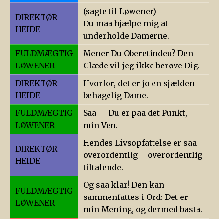
(sagte til Løwener)
DIREKTØR
Du maa hjælpe mig at
HEIDE
underholde Damerne.
FULDMÆGTIG
Mener Du Oberetindeu? Den
LØWENER
Glæde vil jeg ikke berøve Dig.
DIREKTØR
Hvorfor, det er jo en sjælden
HEIDE
behagelig Dame.
FULDMÆGTIG
Saa — Du er paa det Punkt,
LØWENER
min Ven.
Hendes Livsopfattelse er saa
DIREKTØR
overordentlig – overordentlig
HEIDE
tiltalende.
Og saa klar! Den kan
FULDMÆGTIG
sammenfattes i Ord: Det er
LØWENER
min Mening, og dermed basta.