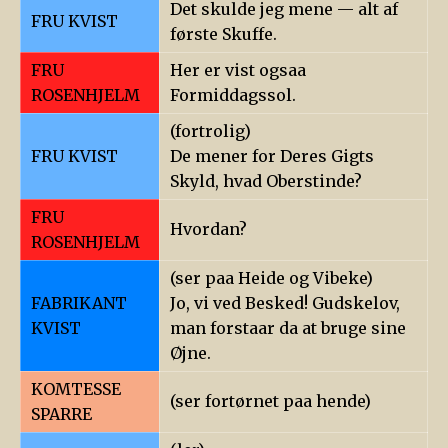
Det skulde jeg mene — alt af
FRU KVIST
første Skuffe.
FRU
Her er vist ogsaa
ROSENHJELM
Formiddagssol.
(fortrolig)
FRU KVIST
De mener for Deres Gigts
Skyld, hvad Oberstinde?
FRU
Hvordan?
ROSENHJELM
(ser paa Heide og Vibeke)
FABRIKANT
Jo, vi ved Besked! Gudskelov,
KVIST
man forstaar da at bruge sine
Øjne.
KOMTESSE
(ser fortørnet paa hende)
SPARRE