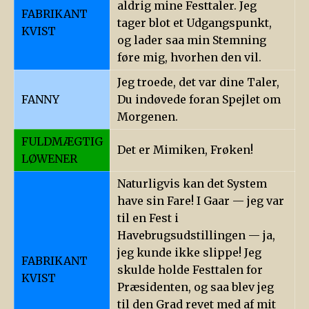
aldrig mine Festtaler. Jeg
FABRIKANT
tager blot et Udgangspunkt,
KVIST
og lader saa min Stemning
føre mig, hvorhen den vil.
Jeg troede, det var dine Taler,
FANNY
Du indøvede foran Spejlet om
Morgenen.
FULDMÆGTIG
Det er Mimiken, Frøken!
LØWENER
Naturligvis kan det System
have sin Fare! I Gaar — jeg var
til en Fest i
Havebrugsudstillingen — ja,
jeg kunde ikke slippe! Jeg
FABRIKANT
skulde holde Festtalen for
KVIST
Præsidenten, og saa blev jeg
til den Grad revet med af mit