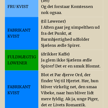
(ler)
FRU KVIST
Og det forstaar Komtessen
nok ogsaa.
(til Løwener)
I Aften gaar jeg simpelthen ud
FABRIKANT
fra det Punkt, at
KVIST
Barmhjertighed udfolder
Sjælens ædle Spirer.
(drikker Kaffe)
FULDMÆGTIG
Ja glem ikke Sjælens ædle
LØWENER
Spirer! Det er en smuk Blomst.
Blot et Par djerve Ord, der
finder Vej til Hjertet. Hør, hun
FABRIKANT
bliver virkelig net, den smaa
KVIST
Vibeke, naar hun bliver lidt
mere fyldig. Ak ja, unge Piger,
det er Livets Romantik.