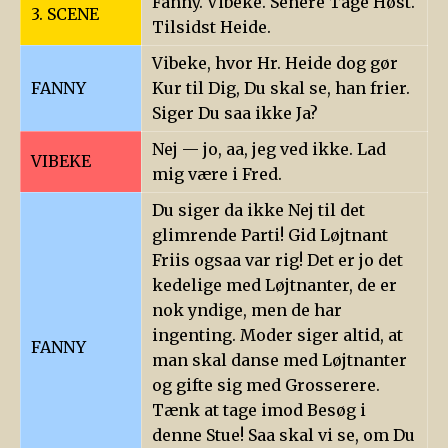
Fanny. Vibeke. Senere Tage Høst.
3. SCENE
Tilsidst Heide.
Vibeke, hvor Hr. Heide dog gør
FANNY
Kur til Dig, Du skal se, han frier.
Siger Du saa ikke Ja?
Nej — jo, aa, jeg ved ikke. Lad
VIBEKE
mig være i Fred.
Du siger da ikke Nej til det
glimrende Parti! Gid Løjtnant
Friis ogsaa var rig! Det er jo det
kedelige med Løjtnanter, de er
nok yndige, men de har
ingenting. Moder siger altid, at
FANNY
man skal danse med Løjtnanter
og gifte sig med Grosserere.
Tænk at tage imod Besøg i
denne Stue! Saa skal vi se, om Du