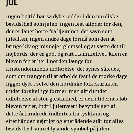
JUL
Ingen højtid har så dybe rødder i den nordiske
bevidsthed som julen, ingen fest afføder for den,
der er langt borte fra hjemmet, det savn som
juleaften, ingen andre dage formå som den at
bringe kiv og misnøje i glemsel og at sætte det til
højbords, der er godt og rart i familielivet. Julen er
bleven fejret her i norden længe før
kristendommens indførelse; det synes således,
som om trangen til at afholde fest i de mørke dage
ligger dybt i selve den nordiske folkekarakter.
under forskellige former, men altid under
udfoldelse af stor gæstfrihed, er den i tidernes løb
bleven fejret, indtil juletræet i begyndelsen af
dette århundrede indførtes fra tyskland og
efterhånden sejrrigt og enerådende står for alles
bevidsthed som et lysende symbol på julen.