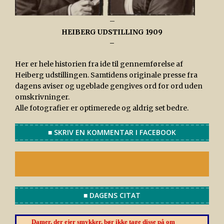
–
HEIBERG UDSTILLING 1909
–
Her er hele historien fra ide til gennemførelse af
Heiberg udstillingen. Samtidens originale presse fra
dagens aviser og ugeblade gengives ord for ord uden
omskrivninger.
Alle fotografier er optimerede og aldrig set bedre.
■ SKRIV EN KOMMENTAR I FACEBOOK
■ DAGENS CITAT
Damer, der ejer smykker, bør ikke tage disse på om