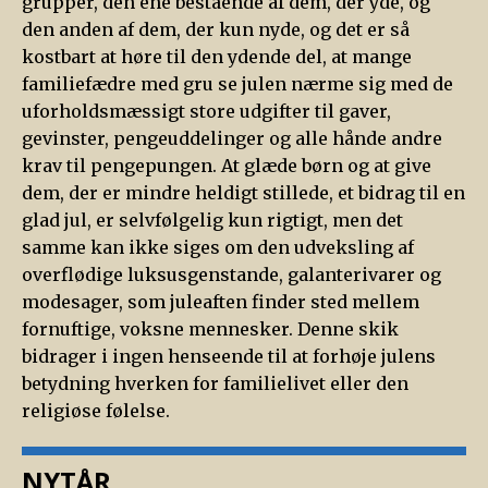
grupper, den ene bestående af dem, der yde, og
den anden af dem, der kun nyde, og det er så
kostbart at høre til den ydende del, at mange
familiefædre med gru se julen nærme sig med de
uforholdsmæssigt store udgifter til gaver,
gevinster, pengeuddelinger og alle hånde andre
krav til pengepungen. At glæde børn og at give
dem, der er mindre heldigt stillede, et bidrag til en
glad jul, er selvfølgelig kun rigtigt, men det
samme kan ikke siges om den udveksling af
overflødige luksusgenstande, galanterivarer og
modesager, som juleaften finder sted mellem
fornuftige, voksne mennesker. Denne skik
bidrager i ingen henseende til at forhøje julens
betydning hverken for familielivet eller den
religiøse følelse.
NYTÅR