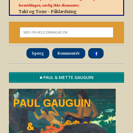
formiddagen, særlig ikke diamanter.
Takt og Tone - Påklædning
Spørg
Kommentér
■ PAUL & METTE GAUGUIN