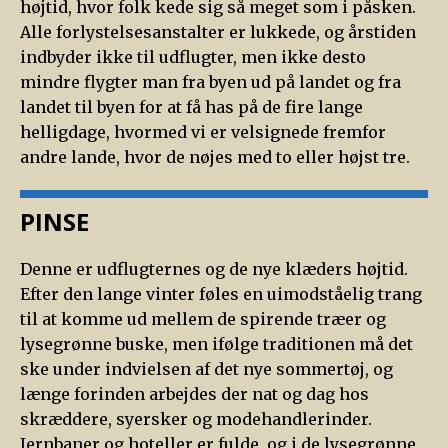
højtid, hvor folk kede sig så meget som i påsken.
Alle forlystelsesanstalter er lukkede, og årstiden
indbyder ikke til udflugter, men ikke desto
mindre flygter man fra byen ud på landet og fra
landet til byen for at få has på de fire lange
helligdage, hvormed vi er velsignede fremfor
andre lande, hvor de nøjes med to eller højst tre.
PINSE
Denne er udflugternes og de nye klæders højtid.
Efter den lange vinter føles en uimodståelig trang
til at komme ud mellem de spirende træer og
lysegrønne buske, men ifølge traditionen må det
ske under indvielsen af det nye sommertøj, og
længe forinden arbejdes der nat og dag hos
skræddere, syersker og modehandlerinder.
Jernbaner og hoteller er fulde, og i de lysegrønne