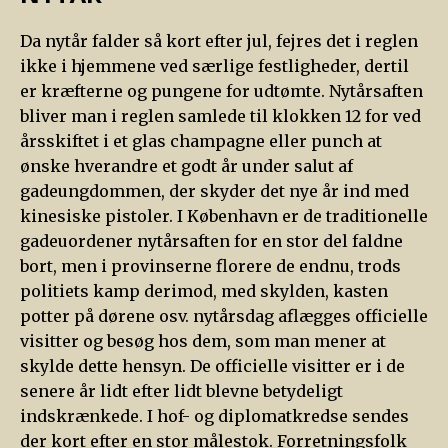
Da nytår falder så kort efter jul, fejres det i reglen
ikke i hjemmene ved særlige festligheder, dertil
er kræfterne og pungene for udtømte. Nytårsaften
bliver man i reglen samlede til klokken 12 for ved
årsskiftet i et glas champagne eller punch at
ønske hverandre et godt år under salut af
gadeungdommen, der skyder det nye år ind med
kinesiske pistoler. I København er de traditionelle
gadeuordener nytårsaften for en stor del faldne
bort, men i provinserne florere de endnu, trods
politiets kamp derimod, med skylden, kasten
potter på dørene osv. nytårsdag aflægges officielle
visitter og besøg hos dem, som man mener at
skylde dette hensyn. De officielle visitter er i de
senere år lidt efter lidt blevne betydeligt
indskrænkede. I hof- og diplomatkredse sendes
der kort efter en stor målestok. Forretningsfolk