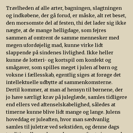
Travlheden af alle arter, bagningen, slagtningen
og indkøbene, der gå forud, er måske, alt ret beset,
den morsomste del af festen, thi det lader sig ikke
nægte, at de mange helligdage, som fejres
sammen af omtrent de samme mennesker med
megen ufordøjelig mad, kunne virke lidt
slappende på sindenes livlighed. Ikke heller
kunne de lotteri- og kortspil om konfekt og
smågaver, som spilles meget i julen af børn og
voksne i fællesskab, egentlig siges at forøge det
intellektuelle udbytte af sammenkomsterne.
Dertil kommer, at man af hensyn til børnene, der
jo have særligt krav på juleglæde, samles tidligere
end ellers ved aftenselskabelighed, således at
timerne kunne blive lidt mange og lange. Julens
hoveddag er juleaften, hvor man sædvanlig
samles til juletræ ved sekstiden, og denne dags